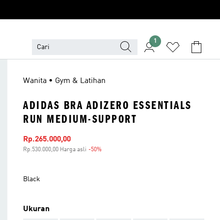
1
Wanita • Gym & Latihan
ADIDAS BRA ADIZERO ESSENTIALS
RUN MEDIUM-SUPPORT
Harga penjualan
Rp.265.000,00
Rp.530.000,00 Harga asli
-50%
Diskon
Black
Ukuran