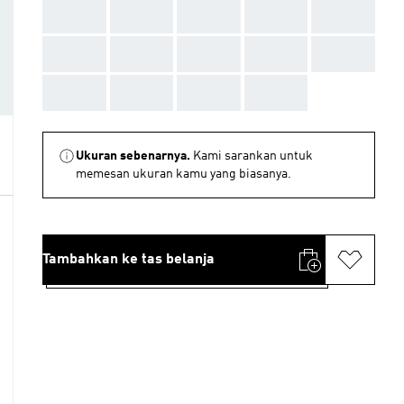
AAA
AAA
AAA
AAA
AAA
AAA
AAA
AAA
AAA
AAA
AAA
AAA
AAA
AAA
Ukuran sebenarnya.
Kami sarankan untuk
memesan ukuran kamu yang biasanya.
Tambahkan ke tas belanja