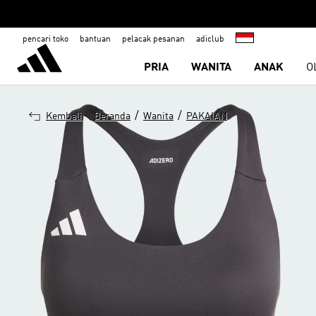
pencari toko
bantuan
pelacak pesanan
adiclub
PRIA
WANITA
ANAK
O
/
/
Kembali
Beranda
Wanita
PAKAIAN