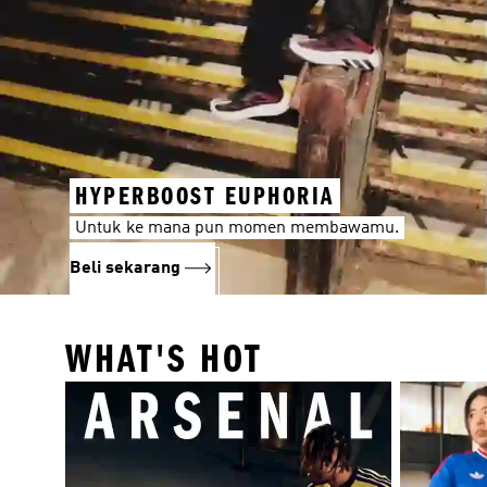
HYPERBOOST EUPHORIA
Untuk ke mana pun momen membawamu.
Beli sekarang
WHAT'S HOT