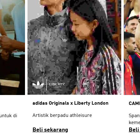
adidas Originals x Liberty London
CAMP
Artistik berpadu athleisure
 untuk di
Span
keme
Beli sekarang
Beli