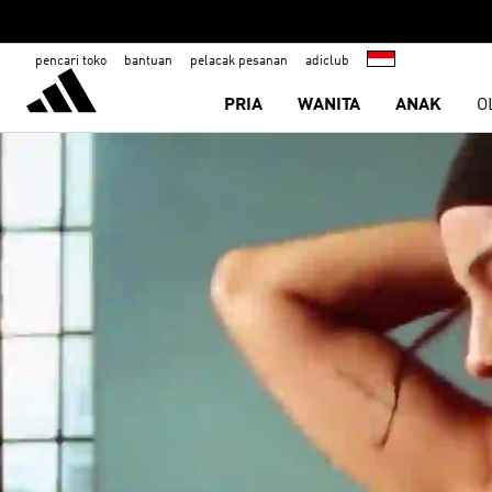
pencari toko
bantuan
pelacak pesanan
adiclub
PRIA
WANITA
ANAK
O