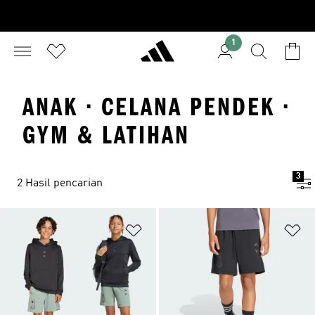
1
ANAK · CELANA PENDEK ·
GYM & LATIHAN
3
2 Hasil pencarian
Tambahkan ke Wishlist
Ta