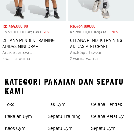
Harga penjualan
Rp.464.000,00
Harga penjualan
Rp.464.000,00
Rp.580.000,00 Harga asli
-20%
Diskon
Rp.580.000,00 Harga asli
-20%
Diskon
CELANA PENDEK TRAINING
CELANA PENDEK TRAINING
ADIDAS MINECRAFT
ADIDAS MINECRAFT
Anak Sportswear
Anak Sportswear
2 warna-warna
2 warna-warna
KATEGORI PAKAIAN DAN SEPATU
KAMI
Toko
Tas Gym
Celana Pendek
Perlengkapan
Gym Pria
Pakaian Gym
Sepatu Training
Celana Ketat Gym
Gym
Pria
Kaos Gym
Sepatu Gym
Sepatu Gym