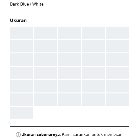
Dark Blue / White
Ukuran
AAA
AAA
AAA
AAA
AAA
AAA
AAA
AAA
AAA
AAA
AAA
AAA
AAA
AAA
AAA
AAA
AAA
AAA
AAA
AAA
AAA
AAA
AAA
AAA
AAA
AAA
AAA
AAA
AAA
AAA
AAA
Ukuran sebenarnya.
Kami sarankan untuk memesan