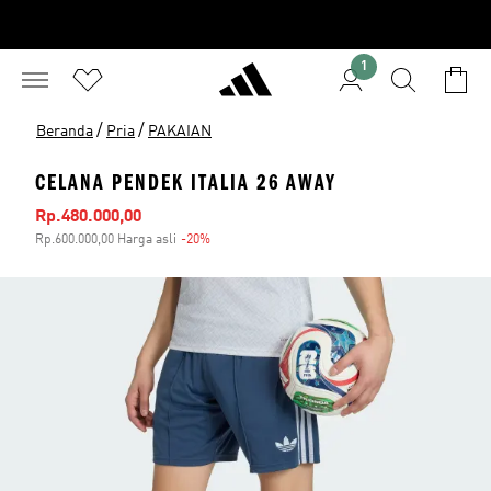
1
/
/
Beranda
Pria
PAKAIAN
CELANA PENDEK ITALIA 26 AWAY
Harga penjualan
Rp.480.000,00
Rp.600.000,00 Harga asli
-20%
Diskon