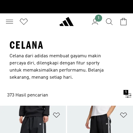
1
CELANA
Celana dari adidas membuat gayamu makin
percaya diri, dilengkapi dengan fitur sporty
untuk memaksimalkan performamu. Belanja
sekarang, menang setiap hari.
1
373 Hasil pencarian
Tambahkan ke Wishlist
Ta