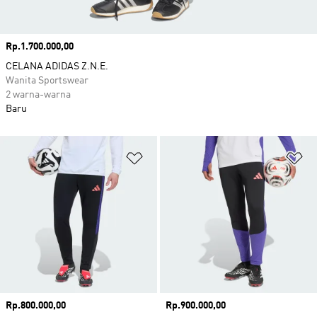
Harga
Rp.1.700.000,00
CELANA ADIDAS Z.N.E.
Wanita Sportswear
2 warna-warna
Baru
Tambahkan ke Wishlist
Ta
Harga
Rp.800.000,00
Harga
Rp.900.000,00