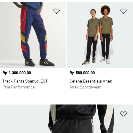
Tambahkan ke Wishlist
Ta
Harga
Rp.1.300.000,00
Harga
Rp.580.000,00
Track Pants Spanyol EQT
Celana Essentials Anak
Pria Performance
Anak Sportswear
Ta