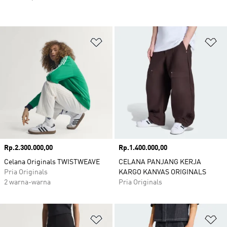
Tambahkan ke Wishlist
Ta
Harga
Rp.2.300.000,00
Harga
Rp.1.400.000,00
Celana Originals TWISTWEAVE
CELANA PANJANG KERJA
Pria Originals
KARGO KANVAS ORIGINALS
2 warna-warna
Pria Originals
Tambahkan ke Wishlist
Ta