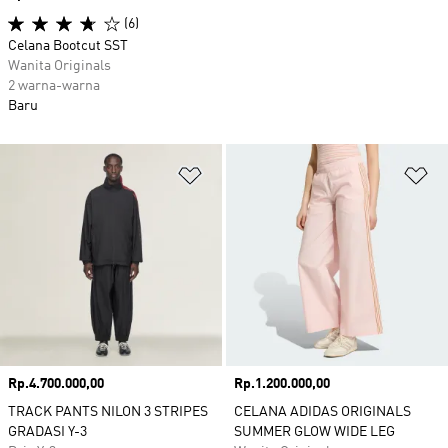
(6)
Celana Bootcut SST
Wanita Originals
2 warna-warna
Baru
Tambahkan ke Wishlist
Ta
Harga
Rp.4.700.000,00
Harga
Rp.1.200.000,00
TRACK PANTS NILON 3 STRIPES
CELANA ADIDAS ORIGINALS
GRADASI Y-3
SUMMER GLOW WIDE LEG