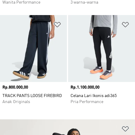
Wanita Performance
3 warna-warna
Tambahkan ke Wishlist
Ta
Harga
Rp.800.000,00
Harga
Rp.1.100.000,00
TRACK PANTS LOOSE FIREBIRD
Celana Lari Ikonis adi365
Anak Originals
Pria Performance
Ta