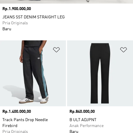
Harga
Rp.1.900.000,00
JEANS SST DENIM STRAIGHT LEG
Pria Originals
Baru
Tambahkan ke Wishlist
Ta
Harga
Rp.1.400.000,00
Harga
Rp.840.000,00
Track Pants Drop Needle
B ULT ADJPNT
Firebird
Anak Performance
Pria Originals
Baru