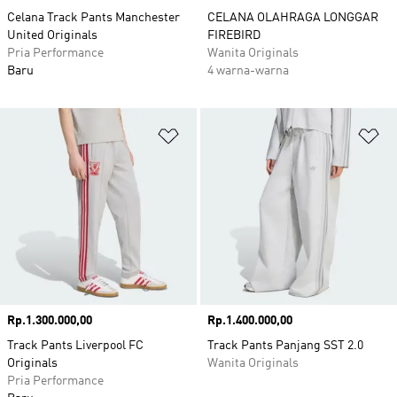
Celana Track Pants Manchester
CELANA OLAHRAGA LONGGAR
United Originals
FIREBIRD
Pria Performance
Wanita Originals
Baru
4 warna-warna
Tambahkan ke Wishlist
Ta
Harga
Rp.1.300.000,00
Harga
Rp.1.400.000,00
Track Pants Liverpool FC
Track Pants Panjang SST 2.0
Originals
Wanita Originals
Pria Performance