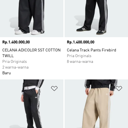
Harga
Rp.1.400.000,00
Harga
Rp.1.400.000,00
CELANA ADICOLOR SST COTTON
Celana Track Pants Firebird
TWILL
Pria Originals
Pria Originals
8 warna-warna
2 warna-warna
Baru
Tambahkan ke Wishlist
Ta