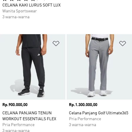
CELANA KAKI LURUS SOFT LUX
Wanita Sportswear
3 warna-warna
Tambahkan ke Wishlist
Ta
Harga
Rp.900.000,00
Harga
Rp.1.300.000,00
CELANA PANJANG TENUN
Celana Panjang Golf Ultimate365
WORKOUT ESSENTIALS FLEX
Pria Performance
Pria Performance
3 warna-warna
3 warna-warna