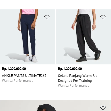
Tambahkan ke Wishlist
Ta
Harga
Rp.1.200.000,00
Harga
Rp.1.200.000,00
ANKLE PANTS ULTIMATE365+
Celana Panjang Warm-Up
Wanita Performance
Designed For Training
Wanita Performance
Ta