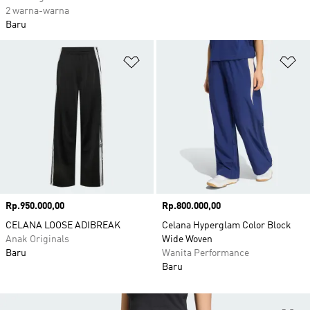
2 warna-warna
Baru
Tambahkan ke Wishlist
Ta
Harga
Rp.950.000,00
Harga
Rp.800.000,00
CELANA LOOSE ADIBREAK
Celana Hyperglam Color Block
Anak Originals
Wide Woven
Baru
Wanita Performance
Baru