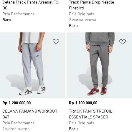
Celana Track Pants Arsenal FC
Track Pants Drop Needle
OG
Firebird
Pria Performance
Pria Originals
Baru
2 warna-warna
Baru
Tambahkan ke Wishlist
Ta
Harga
Rp.1.200.000,00
Harga
Rp.1.100.000,00
CELANA PANJANG WORKOUT
TRACK PANTS TREFOIL
D4T
ESSENTIALS SPACER
Pria Performance
Pria Originals
2 warna-warna
Baru