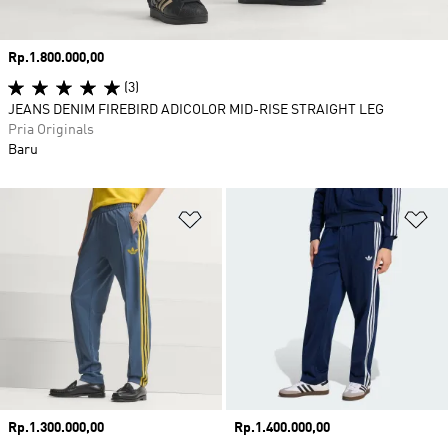
Harga
Rp.1.800.000,00
(3)
JEANS DENIM FIREBIRD ADICOLOR MID-RISE STRAIGHT LEG
Pria Originals
Baru
Tambahkan ke Wishlist
Ta
Harga
Rp.1.300.000,00
Harga
Rp.1.400.000,00