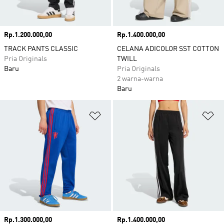
Harga
Rp.1.200.000,00
Harga
Rp.1.400.000,00
TRACK PANTS CLASSIC
CELANA ADICOLOR SST COTTON
Pria Originals
TWILL
Baru
Pria Originals
2 warna-warna
Baru
Tambahkan ke Wishlist
Ta
Harga
Rp.1.300.000,00
Harga
Rp.1.400.000,00