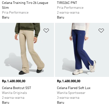
Celana Training Tiro 26 League
TIRO26C PNT
Slim
Pria Performance
Pria Performance
2 warna-warna
Baru
Baru
Tambahkan ke Wishlist
Ta
Harga
Rp.1.400.000,00
Harga
Rp.1.400.000,00
Celana Bootcut SST
Celana Flared Soft Lux
Wanita Originals
Wanita Sportswear
2 warna-warna
3 warna-warna
Baru
Baru