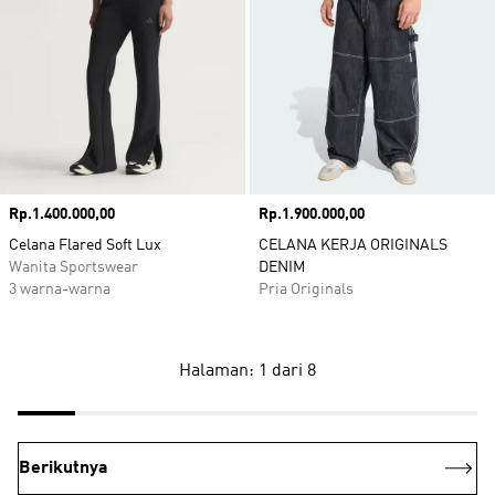
Harga
Rp.1.400.000,00
Harga
Rp.1.900.000,00
Celana Flared Soft Lux
CELANA KERJA ORIGINALS
Wanita Sportswear
DENIM
3 warna-warna
Pria Originals
Halaman: 1 dari 8
Berikutnya