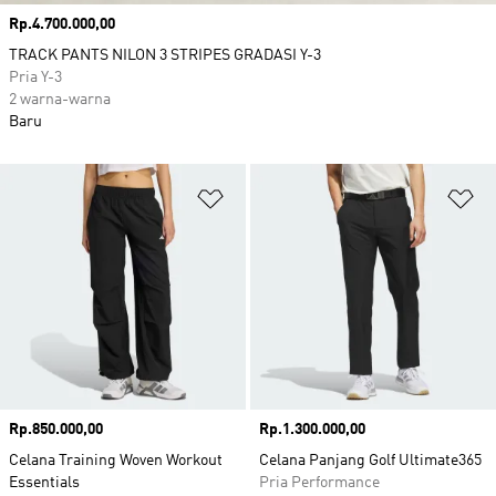
Harga
Rp.4.700.000,00
TRACK PANTS NILON 3 STRIPES GRADASI Y-3
Pria Y-3
2 warna-warna
Baru
Tambahkan ke Wishlist
Ta
Harga
Rp.850.000,00
Harga
Rp.1.300.000,00
Celana Training Woven Workout
Celana Panjang Golf Ultimate365
Essentials
Pria Performance