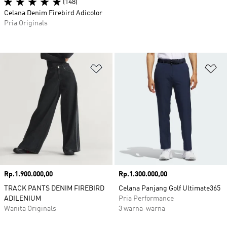
(148)
Celana Denim Firebird Adicolor
Pria Originals
Tambahkan ke Wishlist
Ta
Harga
Rp.1.900.000,00
Harga
Rp.1.300.000,00
TRACK PANTS DENIM FIREBIRD
Celana Panjang Golf Ultimate365
ADILENIUM
Pria Performance
Wanita Originals
3 warna-warna