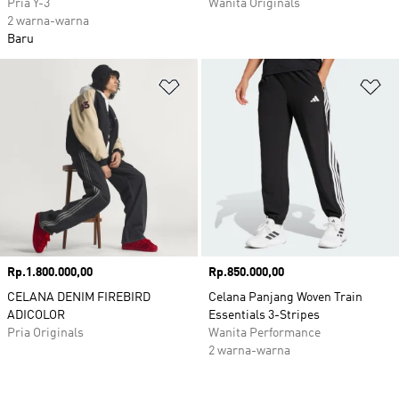
Pria Y-3
Wanita Originals
2 warna-warna
Baru
Tambahkan ke Wishlist
Ta
Harga
Rp.1.800.000,00
Harga
Rp.850.000,00
CELANA DENIM FIREBIRD
Celana Panjang Woven Train
ADICOLOR
Essentials 3-Stripes
Pria Originals
Wanita Performance
2 warna-warna