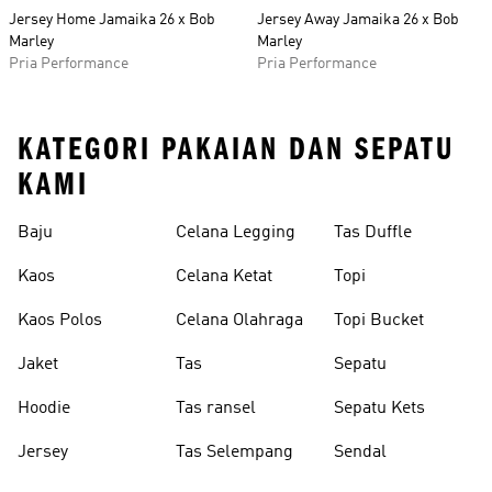
Jersey Home Jamaika 26 x Bob
Jersey Away Jamaika 26 x Bob
Marley
Marley
Pria Performance
Pria Performance
KATEGORI PAKAIAN DAN SEPATU
KAMI
Baju
Celana Legging
Tas Duffle
Kaos
Celana Ketat
Topi
Kaos Polos
Celana Olahraga
Topi Bucket
Jaket
Tas
Sepatu
Hoodie
Tas ransel
Sepatu Kets
Jersey
Tas Selempang
Sendal