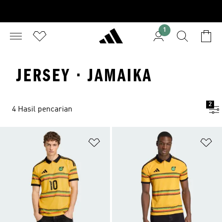
1
JERSEY · JAMAIKA
2
4 Hasil pencarian
Tambahkan ke Wishlist
Ta