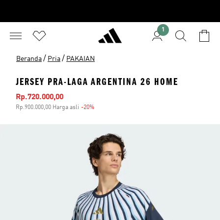
1
/
/
Beranda
Pria
PAKAIAN
JERSEY PRA-LAGA ARGENTINA 26 HOME
Harga penjualan
Rp.720.000,00
Rp.900.000,00 Harga asli
-20%
Diskon