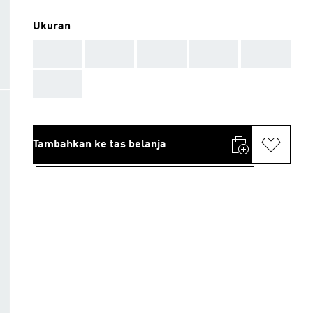
Ukuran
AAA
AAA
AAA
AAA
AAA
AAA
Tambahkan ke tas belanja