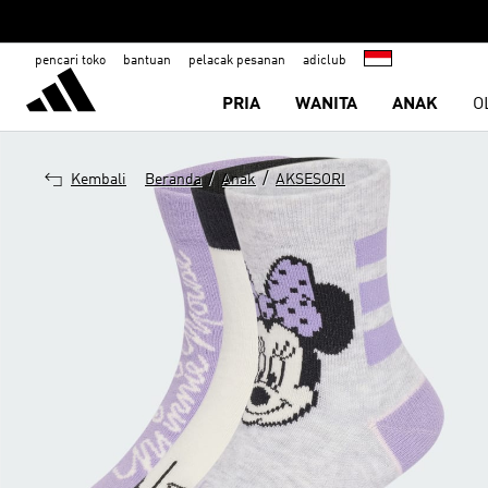
pencari toko
bantuan
pelacak pesanan
adiclub
PRIA
WANITA
ANAK
O
/
/
Kembali
Beranda
Anak
AKSESORI