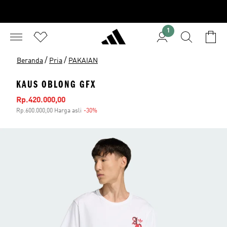
1
/
/
Beranda
Pria
PAKAIAN
KAUS OBLONG GFX
Harga penjualan
Rp.420.000,00
Rp.600.000,00 Harga asli
-30%
Diskon