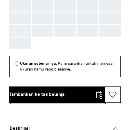
AAA
AAA
AAA
AAA
AAA
AAA
AAA
AAA
AAA
AAA
AAA
AAA
AAA
AAA
AAA
AAA
Ukuran sebenarnya.
Kami sarankan untuk memesan
ukuran kamu yang biasanya.
Tambahkan ke tas belanja
Deskripsi