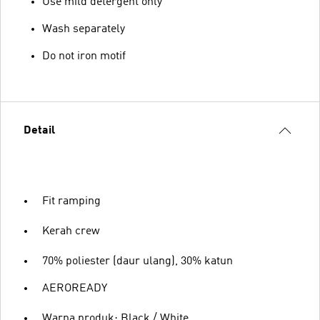
Use mild detergent only
Wash separately
Do not iron motif
Detail
Fit ramping
Kerah crew
70% poliester (daur ulang), 30% katun
AEROREADY
Warna produk: Black / White