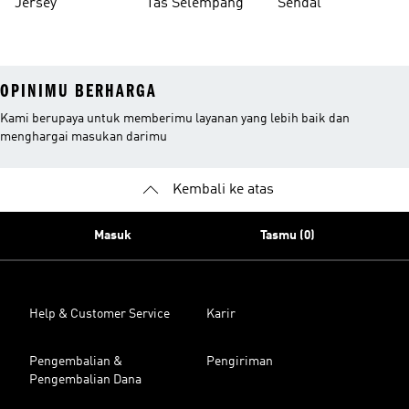
Jersey
Tas Selempang
Sendal
OPINIMU BERHARGA
Kami berupaya untuk memberimu layanan yang lebih baik dan
menghargai masukan darimu
Kembali ke atas
Masuk
Tasmu (0)
Help & Customer Service
Karir
Pengembalian &
Pengiriman
Pengembalian Dana