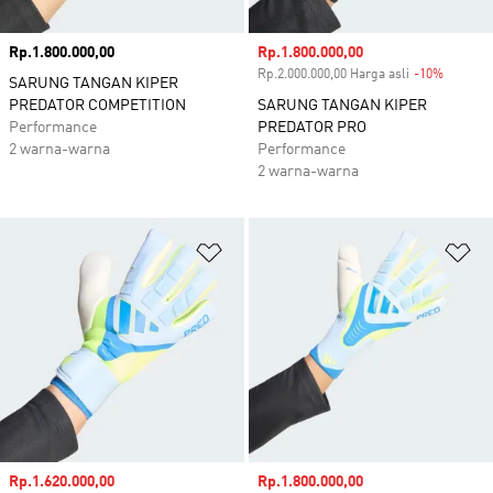
Harga
Rp.1.800.000,00
Harga penjualan
Rp.1.800.000,00
Rp.2.000.000,00 Harga asli
-10%
Diskon
SARUNG TANGAN KIPER
PREDATOR COMPETITION
SARUNG TANGAN KIPER
Performance
PREDATOR PRO
2 warna-warna
Performance
2 warna-warna
Tambahkan ke Wishlist
Ta
Harga penjualan
Rp.1.620.000,00
Harga penjualan
Rp.1.800.000,00