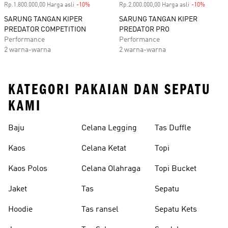
Rp.1.800.000,00 Harga asli
-10%
Diskon
Rp.2.000.000,00 Harga asli
-10%
Diskon
SARUNG TANGAN KIPER
SARUNG TANGAN KIPER
PREDATOR COMPETITION
PREDATOR PRO
Performance
Performance
2 warna-warna
2 warna-warna
KATEGORI PAKAIAN DAN SEPATU
KAMI
Baju
Celana Legging
Tas Duffle
Kaos
Celana Ketat
Topi
Kaos Polos
Celana Olahraga
Topi Bucket
Jaket
Tas
Sepatu
Hoodie
Tas ransel
Sepatu Kets