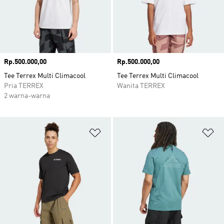
Harga
Rp.500.000,00
Harga
Rp.500.000,00
Tee Terrex Multi Climacool
Tee Terrex Multi Climacool
Pria TERREX
Wanita TERREX
2 warna-warna
Tambahkan ke Wishlist
Ta