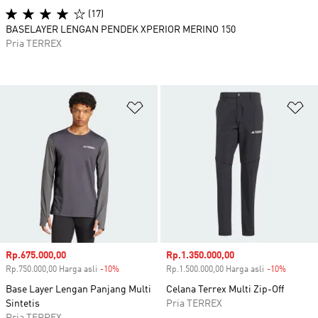
(17)
BASELAYER LENGAN PENDEK XPERIOR MERINO 150
Pria TERREX
Tambahkan ke Wishlist
Ta
Harga penjualan
Rp.675.000,00
Harga penjualan
Rp.1.350.000,00
Rp.750.000,00 Harga asli
-10%
Diskon
Rp.1.500.000,00 Harga asli
-10%
Diskon
Base Layer Lengan Panjang Multi
Celana Terrex Multi Zip-Off
Sintetis
Pria TERREX