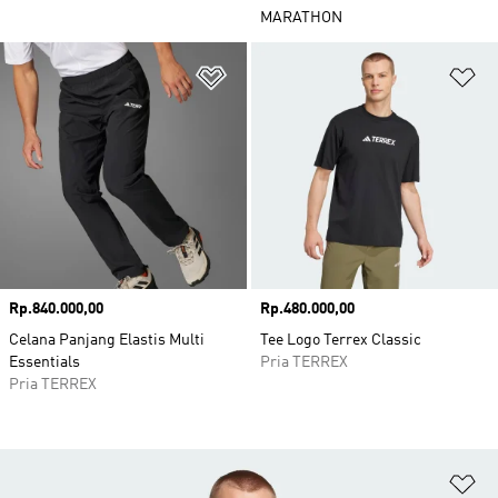
MARATHON
Tambahkan ke Wishlist
Ta
Harga
Rp.840.000,00
Harga
Rp.480.000,00
Celana Panjang Elastis Multi
Tee Logo Terrex Classic
Essentials
Pria TERREX
Pria TERREX
Ta