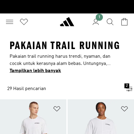
1
PAKAIAN TRAIL RUNNING
Pakaian trail running harus trendi, nyaman, dan
cocok untuk kerasnya alam bebas. Untungnya,
koleksi pakaian lintas alam adidas yang sangat
Tampilkan lebih banyak
beragam sangat memenuhi syarat tersebut, jadi
kamu pasti bisa menemukan produk yang
2
29 Hasil pencarian
membantumu mendapatkan hasil maksimal dari
larimu. Kami memiliki pakaian yang cocok untuk
semua orang, mulai dari pemula hingga pelari
Tambahkan ke Wishlist
Ta
trail yang sudah berpengalaman.