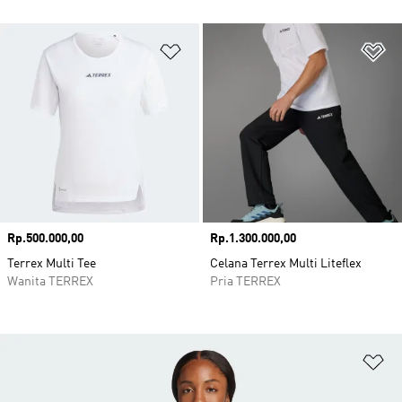
Tambahkan ke Wishlist
Ta
Harga
Rp.500.000,00
Harga
Rp.1.300.000,00
Terrex Multi Tee
Celana Terrex Multi Liteflex
Wanita TERREX
Pria TERREX
Ta