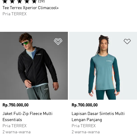
(59)
Tee Terrex Xperior Climacool+
Pria TERREX
Tambahkan ke Wishlist
Ta
Harga
Rp.750.000,00
Harga
Rp.700.000,00
Jaket Full-Zip Fleece Multi
Lapisan Dasar Sintetis Multi
Essentials
Lengan Panjang
Pria TERREX
Pria TERREX
2 warna-warna
2 warna-warna