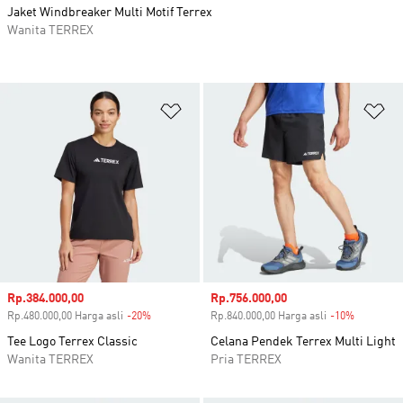
Jaket Windbreaker Multi Motif Terrex
Wanita TERREX
Tambahkan ke Wishlist
Ta
Harga penjualan
Rp.384.000,00
Harga penjualan
Rp.756.000,00
Rp.480.000,00 Harga asli
-20%
Diskon
Rp.840.000,00 Harga asli
-10%
Diskon
Tee Logo Terrex Classic
Celana Pendek Terrex Multi Light
Wanita TERREX
Pria TERREX