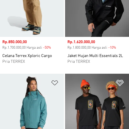
Harga penjualan
Rp.850.000,00
Harga penjualan
Rp.1.620.000,00
Rp.1.700.000,00 Harga asli
-50%
Diskon
Rp.1.800.000,00 Harga asli
-10%
Diskon
Celana Terrex Xploric Cargo
Jaket Hujan Multi Essentials 2L
Pria TERREX
Pria TERREX
Tambahkan ke Wishlist
Ta