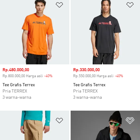
Tambahkan ke Wishlist
Ta
Harga penjualan
Rp.480.000,00
Harga penjualan
Rp.330.000,00
Rp.800.000,00 Harga asli
-40%
Diskon
Rp.550.000,00 Harga asli
-40%
Diskon
Tee Grafis Terrex
Tee Grafis Terrex
Pria TERREX
Pria TERREX
3 warna-warna
3 warna-warna
Tambahkan ke Wishlist
Ta