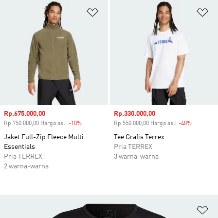
Tambahkan ke Wishlist
Ta
Harga penjualan
Rp.675.000,00
Harga penjualan
Rp.330.000,00
Rp.750.000,00 Harga asli
-10%
Diskon
Rp.550.000,00 Harga asli
-40%
Diskon
Jaket Full-Zip Fleece Multi
Tee Grafis Terrex
Essentials
Pria TERREX
Pria TERREX
3 warna-warna
2 warna-warna
Ta