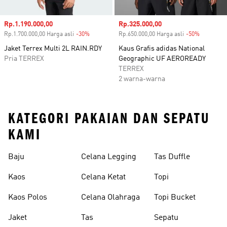
Harga penjualan
Rp.1.190.000,00
Harga penjualan
Rp.325.000,00
Rp.1.700.000,00 Harga asli
-30%
Diskon
Rp.650.000,00 Harga asli
-50%
Diskon
Jaket Terrex Multi 2L RAIN.RDY
Kaus Grafis adidas National
Pria TERREX
Geographic UF AEROREADY
TERREX
2 warna-warna
KATEGORI PAKAIAN DAN SEPATU
KAMI
Baju
Celana Legging
Tas Duffle
Kaos
Celana Ketat
Topi
Kaos Polos
Celana Olahraga
Topi Bucket
Jaket
Tas
Sepatu