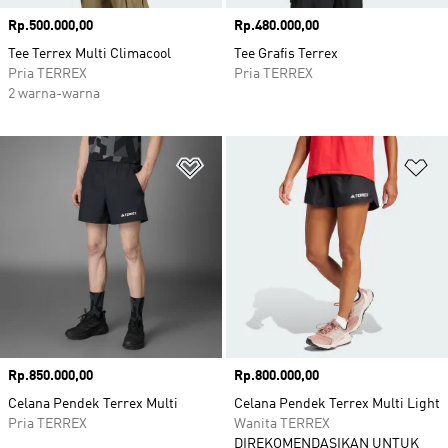
Harga
Rp.500.000,00
Harga
Rp.480.000,00
Tee Terrex Multi Climacool
Tee Grafis Terrex
Pria TERREX
Pria TERREX
2 warna-warna
Tambahkan ke Wishlist
Ta
Harga
Rp.850.000,00
Harga
Rp.800.000,00
Celana Pendek Terrex Multi
Celana Pendek Terrex Multi Light
Pria TERREX
Wanita TERREX
DIREKOMENDASIKAN UNTUK