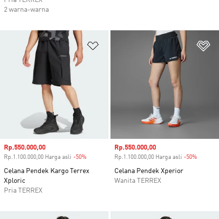
Pria TERREX
2 warna-warna
Tambahkan ke Wishlist
Ta
Harga penjualan
Rp.550.000,00
Harga penjualan
Rp.550.000,00
Rp.1.100.000,00 Harga asli
-50%
Diskon
Rp.1.100.000,00 Harga asli
-50%
Diskon
Celana Pendek Kargo Terrex
Celana Pendek Xperior
Xploric
Wanita TERREX
Pria TERREX