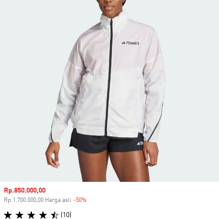
Harga penjualan
Rp.850.000,00
Rp.1.700.000,00 Harga asli
-50%
Diskon
(10)