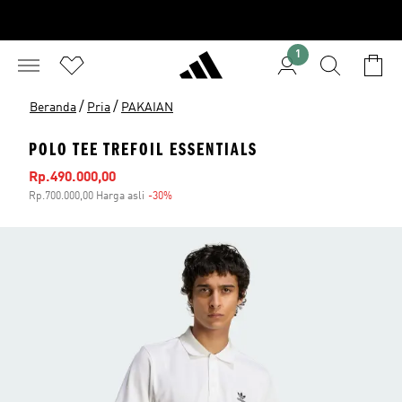
1
/
/
Beranda
Pria
PAKAIAN
POLO TEE TREFOIL ESSENTIALS
Harga penjualan
Rp.490.000,00
Rp.700.000,00 Harga asli
-30%
Diskon