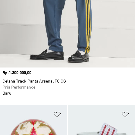
Harga
Rp.1.300.000,00
Celana Track Pants Arsenal FC OG
Pria Performance
Baru
Tambahkan ke Wishlist
Ta