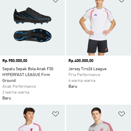
Harga
Rp.950.000,00
Harga
Rp.400.000,00
Sepatu Sepak Bola Anak F50
Jersey Tiro26 League
HYPERFAST LEAGUE Firm
Pria Performance
Ground
4 warna-warna
Anak Performance
Baru
2 warna-warna
Baru
Tambahkan ke Wishlist
Ta