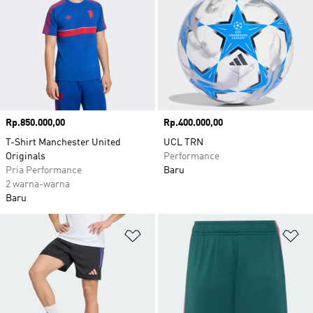
Harga
Rp.850.000,00
Harga
Rp.400.000,00
T-Shirt Manchester United
UCL TRN
Originals
Performance
Pria Performance
Baru
2 warna-warna
Baru
Tambahkan ke Wishlist
Ta