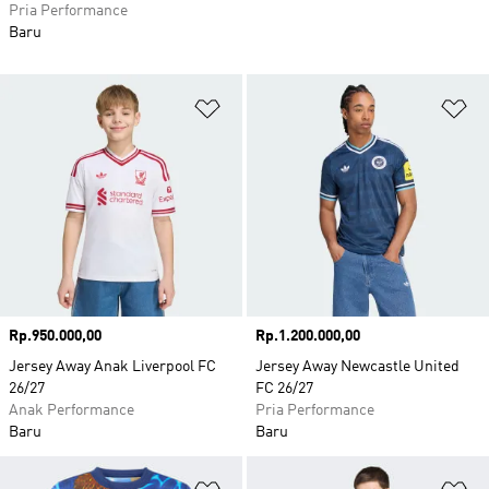
Pria Performance
Baru
Tambahkan ke Wishlist
Ta
Harga
Rp.950.000,00
Harga
Rp.1.200.000,00
Jersey Away Anak Liverpool FC
Jersey Away Newcastle United
26/27
FC 26/27
Anak Performance
Pria Performance
Baru
Baru
Tambahkan ke Wishlist
Ta