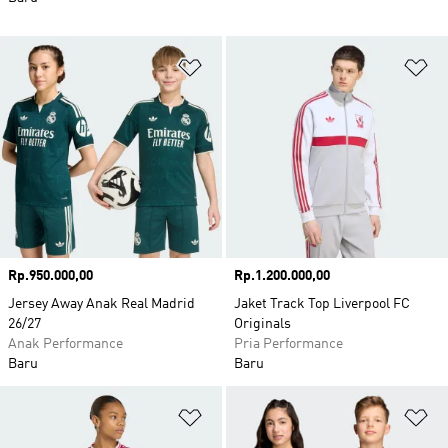
Tambahkan ke Wishlist
Ta
Harga
Rp.950.000,00
Harga
Rp.1.200.000,00
Jersey Away Anak Real Madrid
Jaket Track Top Liverpool FC
26/27
Originals
Anak Performance
Pria Performance
Baru
Baru
Tambahkan ke Wishlist
Ta