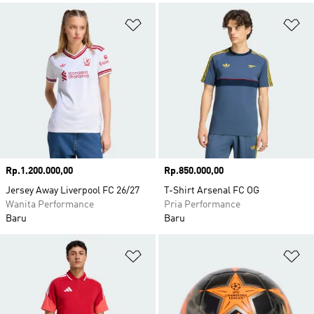
Tambahkan ke Wishlist
Ta
Harga
Rp.1.200.000,00
Harga
Rp.850.000,00
Jersey Away Liverpool FC 26/27
T-Shirt Arsenal FC OG
Wanita Performance
Pria Performance
Baru
Baru
Tambahkan ke Wishlist
Ta