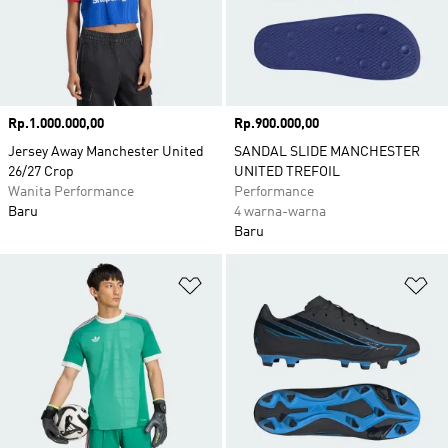
Harga
Rp.1.000.000,00
Harga
Rp.900.000,00
Jersey Away Manchester United
SANDAL SLIDE MANCHESTER
26/27 Crop
UNITED TREFOIL
Wanita Performance
Performance
Baru
4 warna-warna
Baru
Tambahkan ke Wishlist
Ta