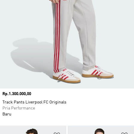
Harga
Rp.1.300.000,00
Track Pants Liverpool FC Originals
Pria Performance
Baru
Tambahkan ke Wishlist
Ta