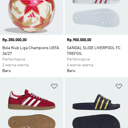
Harga
Rp.350.000,00
Harga
Rp.900.000,00
Bola Klub Liga Champions UEFA
SANDAL SLIDE LIVERPOOL FC
26/27
TREFOIL
Performance
Performance
2 warna-warna
4 warna-warna
Baru
Baru
Tambahkan ke Wishlist
Ta