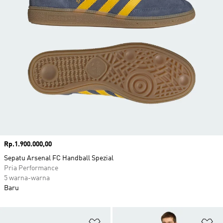
Harga
Rp.1.900.000,00
Sepatu Arsenal FC Handball Spezial
Pria Performance
5 warna-warna
Baru
Tambahkan ke Wishlist
Ta