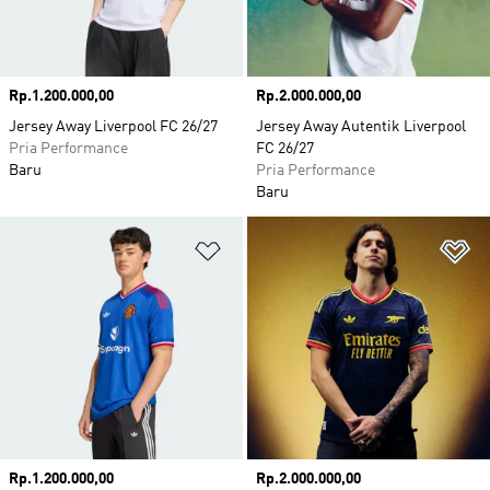
Harga
Rp.1.200.000,00
Harga
Rp.2.000.000,00
Jersey Away Liverpool FC 26/27
Jersey Away Autentik Liverpool
Pria Performance
FC 26/27
Baru
Pria Performance
Baru
Tambahkan ke Wishlist
Ta
Harga
Rp.1.200.000,00
Harga
Rp.2.000.000,00