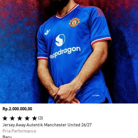
Harga
Rp.2.000.000,00
(3)
Jersey Away Autentik Manchester United 26/27
Pria Performance
Baru