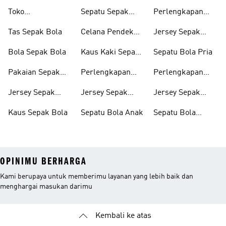
Toko
Sepatu Sepak
Perlengkapan
Perlengkapan
Bola
Sepak Bola Pria
Tas Sepak Bola
Celana Pendek
Jersey Sepak
Sepak Bola
Sepak Bola
Bola Pria
Bola Sepak Bola
Kaus Kaki Sepak
Sepatu Bola Pria
Bola
Pakaian Sepak
Perlengkapan
Perlengkapan
Bola
Sepak Bola Anak
Sepak Bola
Jersey Sepak
Jersey Sepak
Jersey Sepak
Wanita
Bola
Bola Anak
Bola Wanita
Kaus Sepak Bola
Sepatu Bola Anak
Sepatu Bola
Wanita
OPINIMU BERHARGA
Kami berupaya untuk memberimu layanan yang lebih baik dan
menghargai masukan darimu
Kembali ke atas