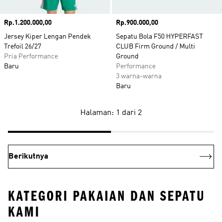
Harga
Rp.1.200.000,00
Harga
Rp.900.000,00
Jersey Kiper Lengan Pendek
Sepatu Bola F50 HYPERFAST
Trefoil 26/27
CLUB Firm Ground / Multi
Pria Performance
Ground
Baru
Performance
3 warna-warna
Baru
Halaman: 1 dari 2
Berikutnya
KATEGORI PAKAIAN DAN SEPATU
KAMI