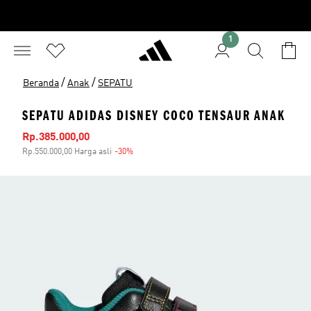
1
/
/
Beranda
Anak
SEPATU
SEPATU ADIDAS DISNEY COCO TENSAUR ANAK
Harga penjualan
Rp.385.000,00
Rp.550.000,00 Harga asli
-30%
Diskon