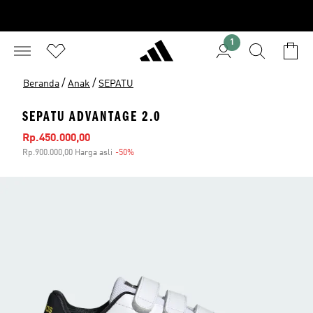
1
/
/
Beranda
Anak
SEPATU
SEPATU ADVANTAGE 2.0
Harga penjualan
Rp.450.000,00
Rp.900.000,00 Harga asli
-50%
Diskon