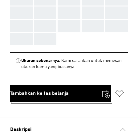
AAA
AAA
AAA
AAA
AAA
AAA
AAA
AAA
AAA
AAA
AAA
AAA
Ukuran sebenarnya.
Kami sarankan untuk memesan
ukuran kamu yang biasanya.
Tambahkan ke tas belanja
Deskripsi