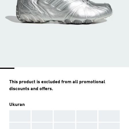
This product is excluded from all promotional
discounts and offers.
Ukuran
AAA
AAA
AAA
AAA
AAA
AAA
AAA
AAA
AAA
AAA