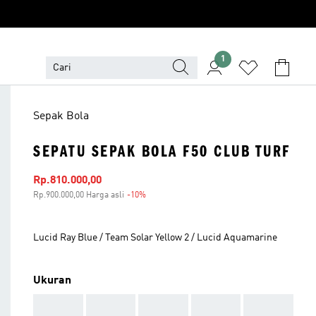
1
Sepak Bola
SEPATU SEPAK BOLA F50 CLUB TURF
Harga penjualan
Rp.810.000,00
Rp.900.000,00 Harga asli
-10%
Diskon
Lucid Ray Blue / Team Solar Yellow 2 / Lucid Aquamarine
Ukuran
AAA
AAA
AAA
AAA
AAA