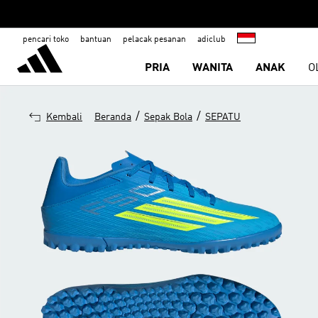
pencari toko
bantuan
pelacak pesanan
adiclub
PRIA
WANITA
ANAK
O
/
/
Kembali
Beranda
Sepak Bola
SEPATU