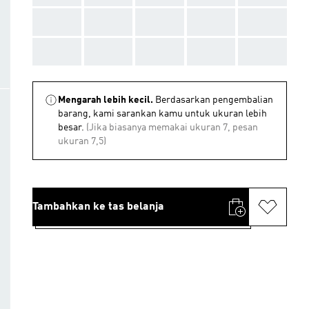
AAA
AAA
AAA
AAA
AAA
AAA
AAA
AAA
AAA
AAA
Mengarah lebih kecil.
Berdasarkan pengembalian
barang, kami sarankan kamu untuk ukuran lebih
besar.
(Jika biasanya memakai ukuran 7, pesan
ukuran 7,5)
Tambahkan ke tas belanja