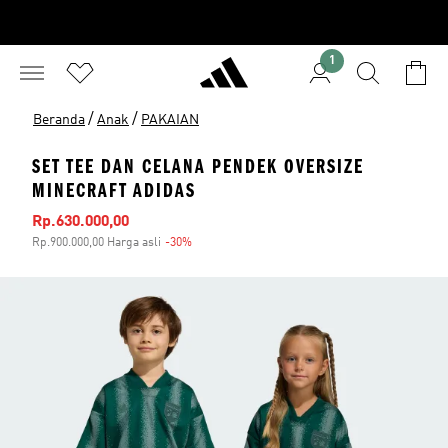
1
/
/
Beranda
Anak
PAKAIAN
SET TEE DAN CELANA PENDEK OVERSIZE
MINECRAFT ADIDAS
Harga penjualan
Rp.630.000,00
Rp.900.000,00 Harga asli
-30%
Diskon