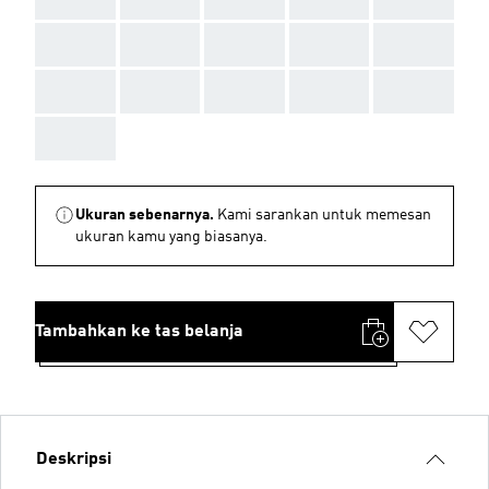
AAA
AAA
AAA
AAA
AAA
AAA
AAA
AAA
AAA
AAA
AAA
Ukuran sebenarnya.
Kami sarankan untuk memesan
ukuran kamu yang biasanya.
Tambahkan ke tas belanja
Deskripsi