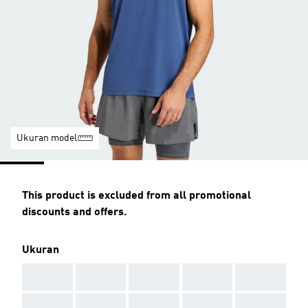
Ukuran model
This product is excluded from all promotional
discounts and offers.
Ukuran
AAA
AAA
AAA
AAA
AAA
AAA
AAA
AAA
AAA
AAA