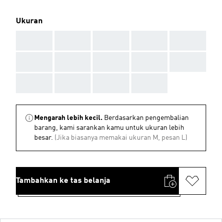
Ukuran
AAA
AAA
AAA
AAA
AAA
AAA
AAA
AAA
AAA
AAA
AAA
AAA
AAA
AAA
Mengarah lebih kecil.
Berdasarkan pengembalian
barang, kami sarankan kamu untuk ukuran lebih
besar.
(Jika biasanya memakai ukuran M, pesan L)
Tambahkan ke tas belanja