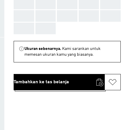
AAA
AAA
AAA
AAA
AAA
AAA
AAA
AAA
AAA
AAA
AAA
AAA
Ukuran sebenarnya.
Kami sarankan untuk
memesan ukuran kamu yang biasanya.
Tambahkan ke tas belanja