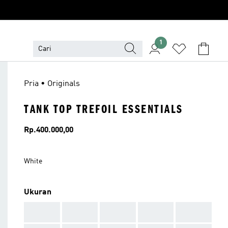
1
Pria • Originals
TANK TOP TREFOIL ESSENTIALS
Harga
Rp.400.000,00
White
Ukuran
AAA
AAA
AAA
AAA
AAA