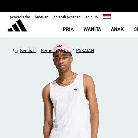
pencari toko
bantuan
pelacak pesanan
adiclub
PRIA
WANITA
ANAK
O
/
/
Kembali
Beranda
Pria
PAKAIAN