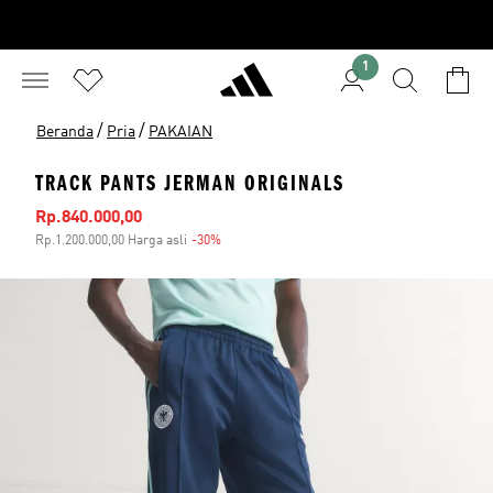
1
/
/
Beranda
Pria
PAKAIAN
TRACK PANTS JERMAN ORIGINALS
Harga penjualan
Rp.840.000,00
Rp.1.200.000,00 Harga asli
-30%
Diskon