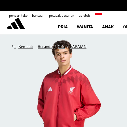
pencari toko
bantuan
pelacak pesanan
adiclub
PRIA
WANITA
ANAK
O
/
/
Kembali
Beranda
Pria
PAKAIAN