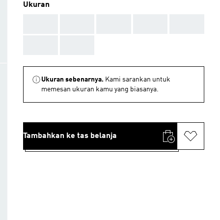
Ukuran
AAA
AAA
AAA
AAA
AAA
AAA
AAA
Ukuran sebenarnya.
Kami sarankan untuk
memesan ukuran kamu yang biasanya.
Tambahkan ke tas belanja