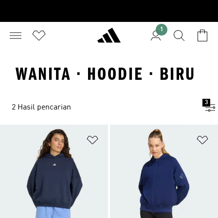
1
WANITA · HOODIE · BIRU
3
2 Hasil pencarian
Tambahkan ke Wishlist
Ta