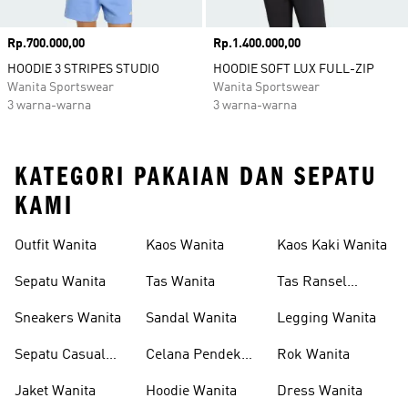
Harga
Rp.700.000,00
Harga
Rp.1.400.000,00
HOODIE 3 STRIPES STUDIO
HOODIE SOFT LUX FULL-ZIP
Wanita Sportswear
Wanita Sportswear
3 warna-warna
3 warna-warna
KATEGORI PAKAIAN DAN SEPATU
KAMI
Outfit Wanita
Kaos Wanita
Kaos Kaki Wanita
Sepatu Wanita
Tas Wanita
Tas Ransel
Wanita
Sneakers Wanita
Sandal Wanita
Legging Wanita
Sepatu Casual
Celana Pendek
Rok Wanita
Wanita
Wanita
Jaket Wanita
Hoodie Wanita
Dress Wanita