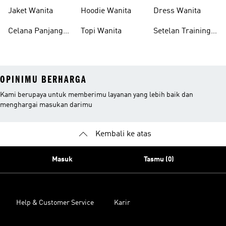
Wanita
Wanita
Jaket Wanita
Hoodie Wanita
Dress Wanita
Celana Panjang
Topi Wanita
Setelan Training
Wanita
Wanita
OPINIMU BERHARGA
Kami berupaya untuk memberimu layanan yang lebih baik dan
menghargai masukan darimu
Kembali ke atas
Masuk
Tasmu (0)
Help & Customer Service
Karir