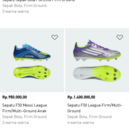
Sepatu Sepak Bola F50 Elite Firm Ground
Sepak Bola, Firm Ground
3 warna-warna
Tambahkan ke Wishlist
Ta
Harga
Rp.950.000,00
Harga
Rp.1.400.000,00
Sepatu F50 Messi League
Sepatu F50 League Firm/Multi-
Firm/Multi-Ground Anak
Ground
Sepak Bola, Firm Ground
Sepak Bola, Firm Ground
2 warna-warna
4 warna-warna