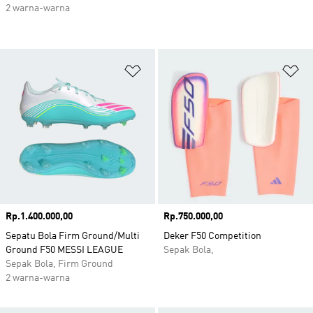
2 warna-warna
Tambahkan ke Wishlist
Ta
Harga
Rp.1.400.000,00
Harga
Rp.750.000,00
Sepatu Bola Firm Ground/Multi
Deker F50 Competition
Ground F50 MESSI LEAGUE
Sepak Bola,
Sepak Bola, Firm Ground
2 warna-warna