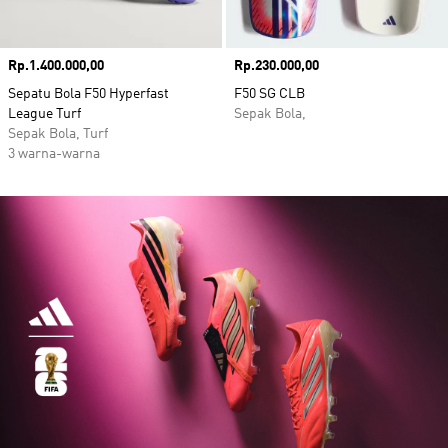
Harga
Rp.1.400.000,00
Harga
Rp.230.000,00
Sepatu Bola F50 Hyperfast
F50 SG CLB
League Turf
Sepak Bola,
Sepak Bola, Turf
3 warna-warna