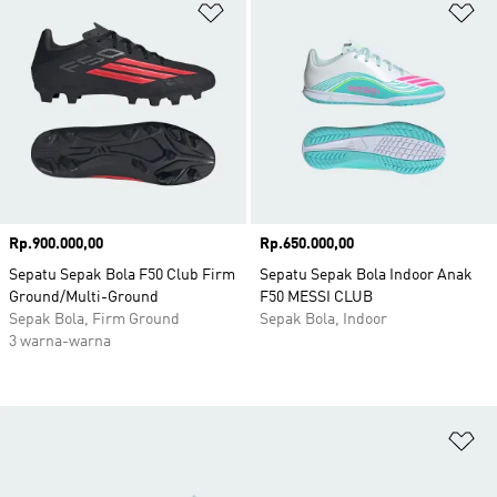
Tambahkan ke Wishlist
Ta
Harga
Rp.900.000,00
Harga
Rp.650.000,00
Sepatu Sepak Bola F50 Club Firm
Sepatu Sepak Bola Indoor Anak
Ground/Multi-Ground
F50 MESSI CLUB
Sepak Bola, Firm Ground
Sepak Bola, Indoor
3 warna-warna
Ta