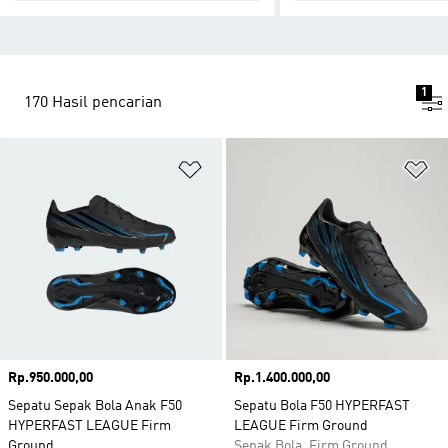
1
170 Hasil pencarian
Tambahkan ke Wishlist
Ta
Harga
Rp.950.000,00
Harga
Rp.1.400.000,00
Sepatu Sepak Bola Anak F50
Sepatu Bola F50 HYPERFAST
HYPERFAST LEAGUE Firm
LEAGUE Firm Ground
Ground
Sepak Bola, Firm Ground