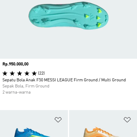
Harga
Rp.950.000,00
(22)
Sepatu Bola Anak F50 MESSI LEAGUE Firm Ground / Multi Ground
Sepak Bola, Firm Ground
2 warna-warna
Tambahkan ke Wishlist
Ta