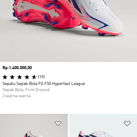
Harga
Rp.1.400.000,00
(19)
Sepatu Sepak Bola FG F50 Hyperfast League
Sepak Bola, Firm Ground
3 warna-warna
Tambahkan ke Wishlist
Ta