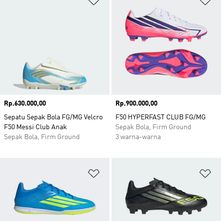
Harga
Rp.630.000,00
Harga
Rp.900.000,00
Sepatu Sepak Bola FG/MG Velcro
F50 HYPERFAST CLUB FG/MG
F50 Messi Club Anak
Sepak Bola, Firm Ground
Sepak Bola, Firm Ground
3 warna-warna
Tambahkan ke Wishlist
Ta