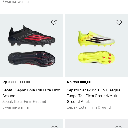
2 warna-warna
Tambahkan ke Wishlist
Ta
Harga
Rp.3.800.000,00
Harga
Rp.950.000,00
Sepatu Sepak Bola F50 Elite Firm
Sepatu Sepak Bola F50 League
Ground
Tanpa Tali Firm Ground/Multi-
Sepak Bola, Firm Ground
Ground Anak
3 warna-warna
Sepak Bola, Firm Ground
Tambahkan ke Wishlist
Ta