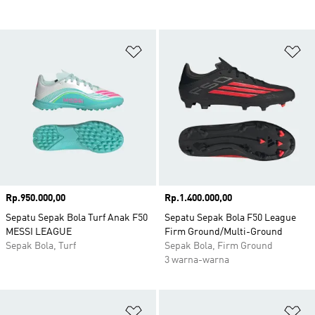
Tambahkan ke Wishlist
Ta
Harga
Rp.950.000,00
Harga
Rp.1.400.000,00
Sepatu Sepak Bola Turf Anak F50
Sepatu Sepak Bola F50 League
MESSI LEAGUE
Firm Ground/Multi-Ground
Sepak Bola, Turf
Sepak Bola, Firm Ground
3 warna-warna
Tambahkan ke Wishlist
Ta