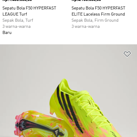
Sepatu Bola F50 HYPERFAST
Sepatu Bola F50 HYPERFAST
LEAGUE Turf
ELITE Laceless Firm Ground
Sepak Bola, Turf
Sepak Bola, Firm Ground
3 warna-warna
3 warna-warna
Baru
Ta