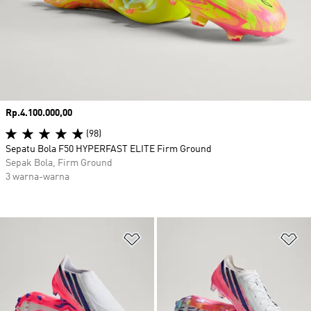
Harga
Rp.4.100.000,00
(98)
Sepatu Bola F50 HYPERFAST ELITE Firm Ground
Sepak Bola, Firm Ground
3 warna-warna
Tambahkan ke Wishlist
Ta