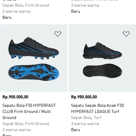
Sepak Bola, Firm Ground
3 warna-warna
2 warna-warna
Baru
Baru
Tambahkan ke Wishlist
Ta
Harga
Rp.900.000,00
Harga
Rp.950.000,00
Sepatu Bola F50 HYPERFAST
Sepatu Sepak Bola Anak F50
CLUB Firm Ground / Multi
HYPERFAST LEAGUE Turf
Ground
Sepak Bola, Turf
Sepak Bola, Firm Ground
3 warna-warna
3 warna-warna
Baru