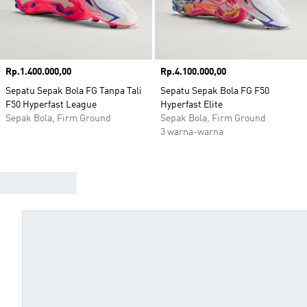
Harga
Rp.1.400.000,00
Harga
Rp.4.100.000,00
Sepatu Sepak Bola FG Tanpa Tali
Sepatu Sepak Bola FG F50
F50 Hyperfast League
Hyperfast Elite
Sepak Bola, Firm Ground
Sepak Bola, Firm Ground
3 warna-warna
TEMUKAN SEPATU BOLA TERBAIK