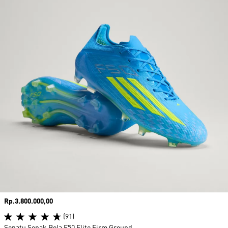
Harga
Rp.3.800.000,00
(91)