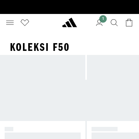
1
KOLEKSI F50
F50
PREDATOR
Ciptakan Kehebohan.
Ambil Kendali.