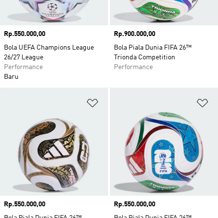
Harga
Rp.550.000,00
Harga
Rp.900.000,00
Bola UEFA Champions League
Bola Piala Dunia FIFA 26™
26/27 League
Trionda Competition
Performance
Performance
Baru
Tambahkan ke Wishlist
Ta
Harga
Rp.550.000,00
Harga
Rp.550.000,00