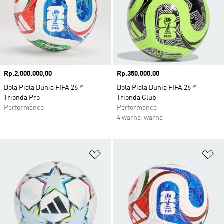
Harga
Rp.2.000.000,00
Harga
Rp.350.000,00
Bola Piala Dunia FIFA 26™
Bola Piala Dunia FIFA 26™
Trionda Pro
Trionda Club
Performance
Performance
4 warna-warna
Tambahkan ke Wishlist
Ta