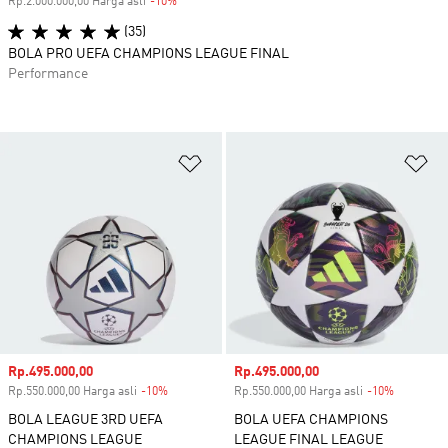
Rp.2.000.000,00 Harga asli
-10%
Diskon
(35)
BOLA PRO UEFA CHAMPIONS LEAGUE FINAL
Performance
Tambahkan ke Wishlist
Ta
Harga penjualan
Rp.495.000,00
Harga penjualan
Rp.495.000,00
Rp.550.000,00 Harga asli
-10%
Diskon
Rp.550.000,00 Harga asli
-10%
Diskon
BOLA LEAGUE 3RD UEFA
BOLA UEFA CHAMPIONS
CHAMPIONS LEAGUE
LEAGUE FINAL LEAGUE