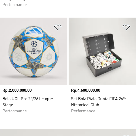
Performance
Tambahkan ke Wishlist
Ta
Harga
Rp.2.000.000,00
Harga
Rp.4.600.000,00
Bola UCL Pro 25/26 League
Set Bola Piala Dunia FIFA 26™
Stage.
Historical Club
Performance
Performance