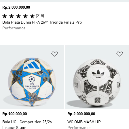
Harga
Rp.2.000.000,00
(218)
Bola Piala Dunia FIFA 26™ Trionda Finals Pro
Performance
Tambahkan ke Wishlist
Ta
Harga
Rp.900.000,00
Harga
Rp.2.000.000,00
Bola UCL Competition 25/26
WC OMB MASH UP
League Stage
Performance