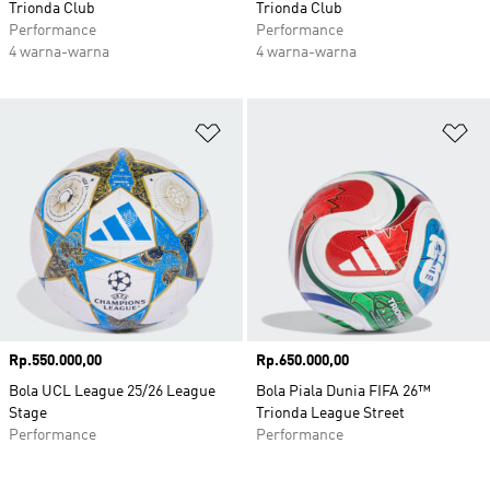
Trionda Club
Trionda Club
Performance
Performance
4 warna-warna
4 warna-warna
Tambahkan ke Wishlist
Ta
Harga
Rp.550.000,00
Harga
Rp.650.000,00
Bola UCL League 25/26 League
Bola Piala Dunia FIFA 26™
Stage
Trionda League Street
Performance
Performance