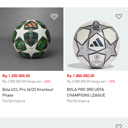
Tambahkan ke Wishlist
Ta
Harga penjualan
Rp.1.200.000,00
Harga penjualan
Rp.1.800.000,00
Rp.2.000.000,00 Harga asli
-40%
Diskon
Rp.2.000.000,00 Harga asli
-10%
Diskon
Bola UCL Pro 24/25 Knockout
BOLA PRO 3RD UEFA
Phase
CHAMPIONS LEAGUE
Performance
Performance
Ta