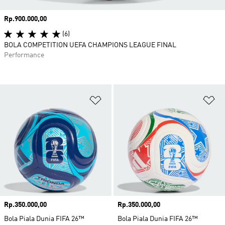
Harga
Rp.900.000,00
(6)
BOLA COMPETITION UEFA CHAMPIONS LEAGUE FINAL
Performance
Tambahkan ke Wishlist
Ta
Harga
Rp.350.000,00
Harga
Rp.350.000,00
Bola Piala Dunia FIFA 26™
Bola Piala Dunia FIFA 26™