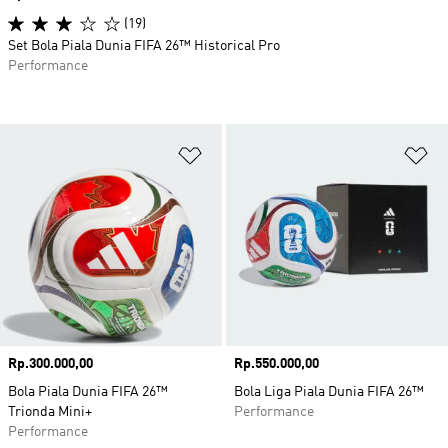
(19)
Set Bola Piala Dunia FIFA 26™ Historical Pro
Performance
Tambahkan ke Wishlist
Ta
Harga
Rp.300.000,00
Harga
Rp.550.000,00
Bola Piala Dunia FIFA 26™
Bola Liga Piala Dunia FIFA 26™
Trionda Mini+
Performance
Performance