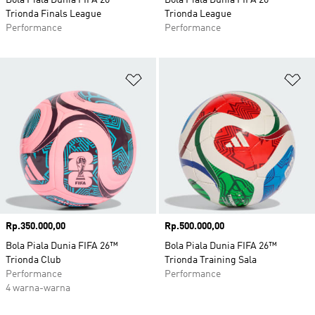
Bola Piala Dunia FIFA 26™
Bola Piala Dunia FIFA 26™
Trionda Finals League
Trionda League
Performance
Performance
Tambahkan ke Wishlist
Ta
Harga
Rp.350.000,00
Harga
Rp.500.000,00
Bola Piala Dunia FIFA 26™
Bola Piala Dunia FIFA 26™
Trionda Club
Trionda Training Sala
Performance
Performance
4 warna-warna