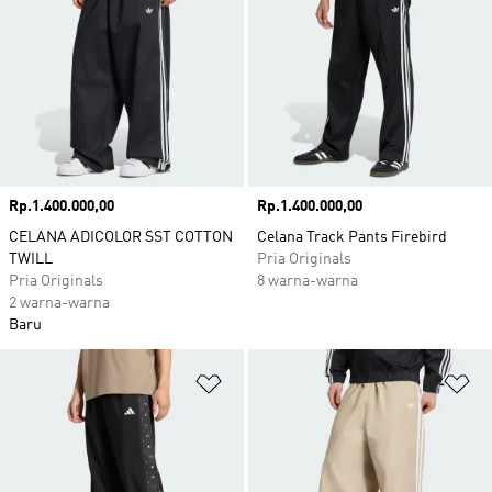
Harga
Rp.1.400.000,00
Harga
Rp.1.400.000,00
CELANA ADICOLOR SST COTTON
Celana Track Pants Firebird
TWILL
Pria Originals
Pria Originals
8 warna-warna
2 warna-warna
Baru
Tambahkan ke Wishlist
Ta