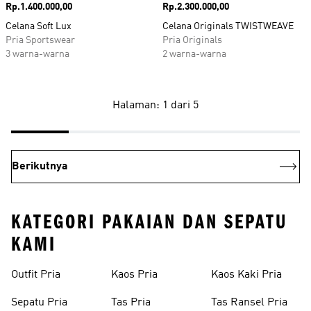
Harga
Rp.1.400.000,00
Harga
Rp.2.300.000,00
Celana Soft Lux
Celana Originals TWISTWEAVE
Pria Sportswear
Pria Originals
3 warna-warna
2 warna-warna
Halaman: 1 dari 5
Berikutnya
KATEGORI PAKAIAN DAN SEPATU
KAMI
Outfit Pria
Kaos Pria
Kaos Kaki Pria
Sepatu Pria
Tas Pria
Tas Ransel Pria