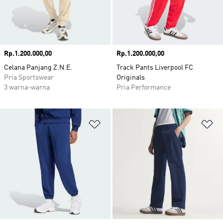
Harga
Rp.1.200.000,00
Harga
Rp.1.200.000,00
Celana Panjang Z.N.E.
Track Pants Liverpool FC
Pria Sportswear
Originals
3 warna-warna
Pria Performance
Tambahkan ke Wishlist
Ta