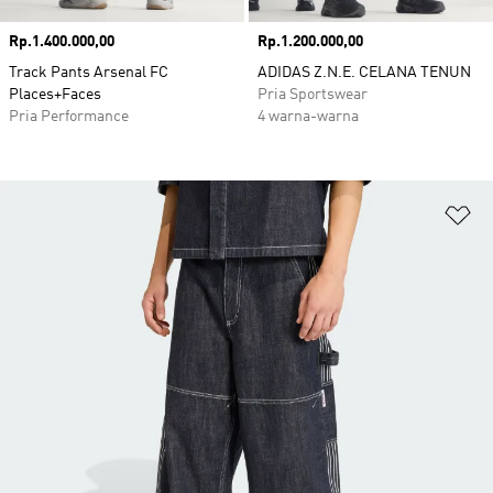
Harga
Rp.1.400.000,00
Harga
Rp.1.200.000,00
Track Pants Arsenal FC
ADIDAS Z.N.E. CELANA TENUN
Places+Faces
Pria Sportswear
Pria Performance
4 warna-warna
Ta