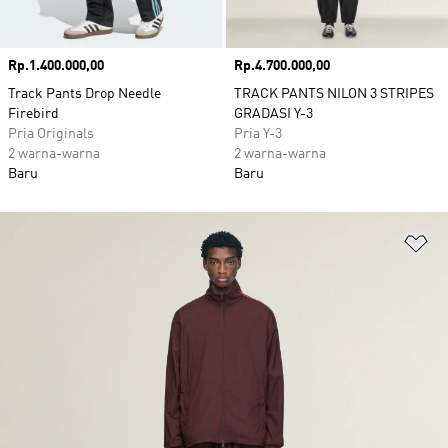
Harga
Rp.1.400.000,00
Harga
Rp.4.700.000,00
Track Pants Drop Needle
TRACK PANTS NILON 3 STRIPES
Firebird
GRADASI Y-3
Pria Originals
Pria Y-3
2 warna-warna
2 warna-warna
Baru
Baru
Ta