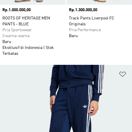
Harga
Rp.1.000.000,00
Harga
Rp.1.300.000,00
ROOTS OF HERITAGE MEN
Track Pants Liverpool FC
PANTS - BLUE
Originals
Pria Sportswear
Pria Performance
3 warna-warna
Baru
Baru
Eksklusif di Indonesia | Stok
Terbatas
Ta