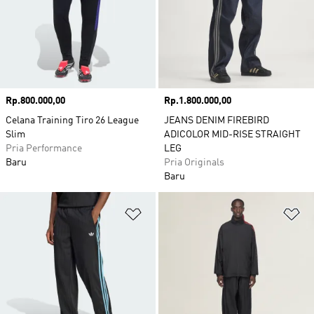
Harga
Rp.800.000,00
Harga
Rp.1.800.000,00
Celana Training Tiro 26 League
JEANS DENIM FIREBIRD
Slim
ADICOLOR MID-RISE STRAIGHT
Pria Performance
LEG
Baru
Pria Originals
Baru
Tambahkan ke Wishlist
Ta