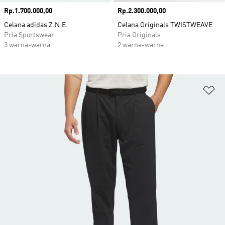
Harga
Rp.1.700.000,00
Harga
Rp.2.300.000,00
Celana adidas Z.N.E.
Celana Originals TWISTWEAVE
Pria Sportswear
Pria Originals
3 warna-warna
2 warna-warna
Ta