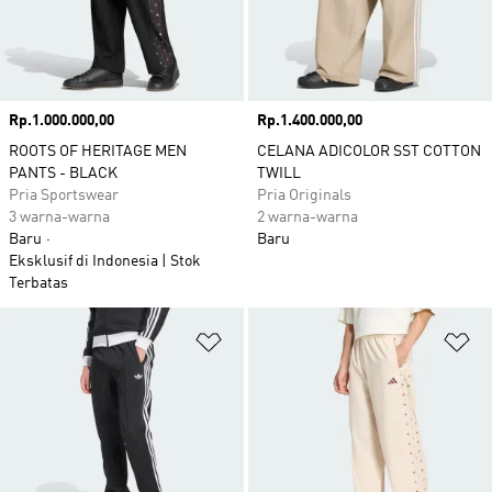
Harga
Rp.1.000.000,00
Harga
Rp.1.400.000,00
ROOTS OF HERITAGE MEN
CELANA ADICOLOR SST COTTON
PANTS - BLACK
TWILL
Pria Sportswear
Pria Originals
3 warna-warna
2 warna-warna
Baru
Baru
Eksklusif di Indonesia | Stok
Terbatas
Tambahkan ke Wishlist
Ta