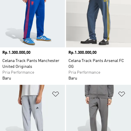
Harga
Rp.1.300.000,00
Harga
Rp.1.300.000,00
Celana Track Pants Manchester
Celana Track Pants Arsenal FC
United Originals
OG
Pria Performance
Pria Performance
Baru
Baru
Tambahkan ke Wishlist
Ta