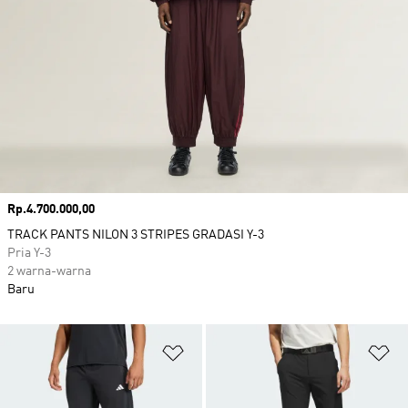
Harga
Rp.4.700.000,00
TRACK PANTS NILON 3 STRIPES GRADASI Y-3
Pria Y-3
2 warna-warna
Baru
Tambahkan ke Wishlist
Ta