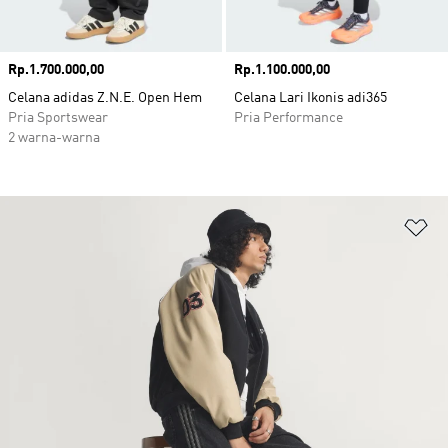
Harga
Rp.1.700.000,00
Harga
Rp.1.100.000,00
Celana adidas Z.N.E. Open Hem
Celana Lari Ikonis adi365
Pria Sportswear
Pria Performance
2 warna-warna
Ta