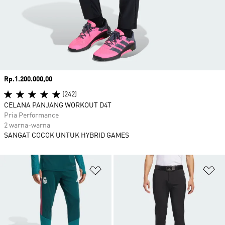
Harga
Rp.1.200.000,00
(242)
CELANA PANJANG WORKOUT D4T
Pria Performance
2 warna-warna
SANGAT COCOK UNTUK HYBRID GAMES
Tambahkan ke Wishlist
Ta