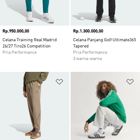
Harga
Rp.950.000,00
Harga
Rp.1.300.000,00
Celana Training Real Madrid
Celana Panjang Golf Ultimate365
26/27 Tiro26 Competition
Tapered
Pria Performance
Pria Performance
3 warna-warna
Tambahkan ke Wishlist
Ta