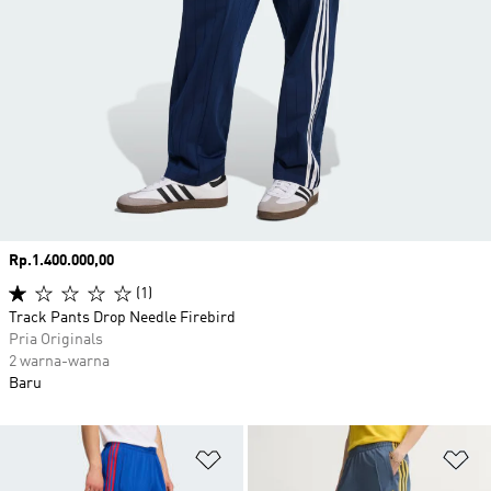
Harga
Rp.1.400.000,00
(1)
Track Pants Drop Needle Firebird
Pria Originals
2 warna-warna
Baru
Tambahkan ke Wishlist
Ta