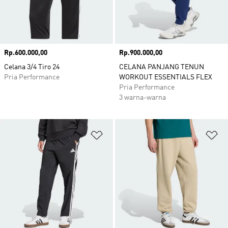
Harga
Rp.600.000,00
Harga
Rp.900.000,00
Celana 3/4 Tiro 24
CELANA PANJANG TENUN
Pria Performance
WORKOUT ESSENTIALS FLEX
Pria Performance
3 warna-warna
Tambahkan ke Wishlist
Ta