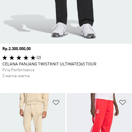
Harga
Rp.2.300.000,00
(2)
CELANA PANJANG TWISTKNIT ULTIMATE365 TOUR
Pria Performance
2 warna-warna
Tambahkan ke Wishlist
Ta