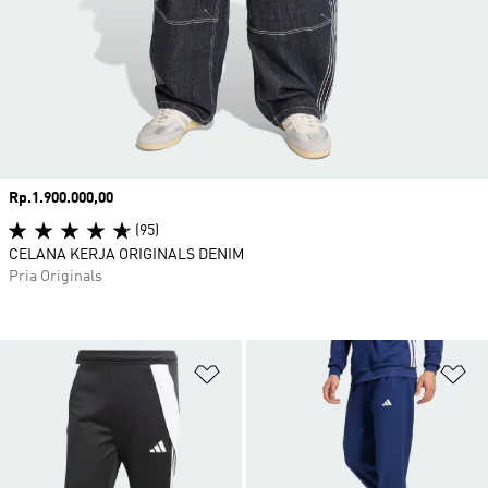
Harga
Rp.1.900.000,00
(95)
CELANA KERJA ORIGINALS DENIM
Pria Originals
Tambahkan ke Wishlist
Ta