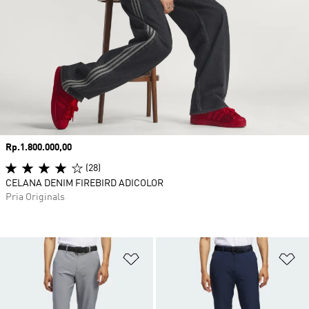
Harga
Rp.1.800.000,00
(28)
CELANA DENIM FIREBIRD ADICOLOR
Pria Originals
Tambahkan ke Wishlist
Ta