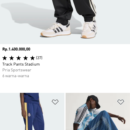
Harga
Rp.1.400.000,00
(37)
Track Pants Stadium
Pria Sportswear
6 warna-warna
Tambahkan ke Wishlist
Ta