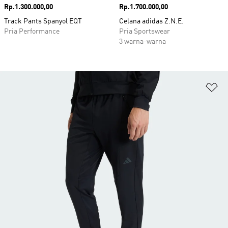
Harga
Rp.1.300.000,00
Harga
Rp.1.700.000,00
Track Pants Spanyol EQT
Celana adidas Z.N.E.
Pria Performance
Pria Sportswear
3 warna-warna
Ta