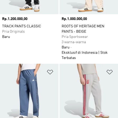
Harga
Rp.1.200.000,00
Harga
Rp.1.000.000,00
TRACK PANTS CLASSIC
ROOTS OF HERITAGE MEN
Pria Originals
PANTS - BEIGE
Baru
Pria Sportswear
3 warna-warna
Baru
Eksklusif di Indonesia | Stok
Terbatas
Tambahkan ke Wishlist
Ta