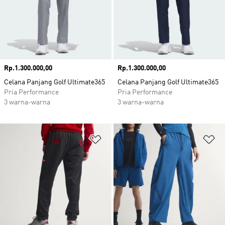
Harga
Rp.1.300.000,00
Harga
Rp.1.300.000,00
Celana Panjang Golf Ultimate365
Celana Panjang Golf Ultimate365
Pria Performance
Pria Performance
3 warna-warna
3 warna-warna
Tambahkan ke Wishlist
Ta