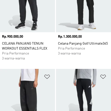
Harga
Rp.900.000,00
Harga
Rp.1.300.000,00
CELANA PANJANG TENUN
Celana Panjang Golf Ultimate365
WORKOUT ESSENTIALS FLEX
Pria Performance
Pria Performance
3 warna-warna
3 warna-warna
Tambahkan ke Wishlist
Ta