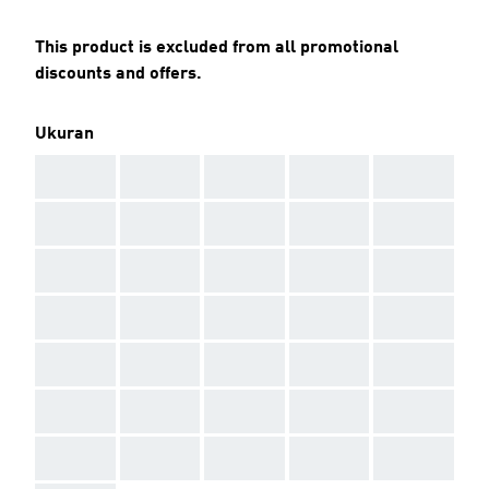
This product is excluded from all promotional
discounts and offers.
Ukuran
AAA
AAA
AAA
AAA
AAA
AAA
AAA
AAA
AAA
AAA
AAA
AAA
AAA
AAA
AAA
AAA
AAA
AAA
AAA
AAA
AAA
AAA
AAA
AAA
AAA
AAA
AAA
AAA
AAA
AAA
AAA
AAA
AAA
AAA
AAA