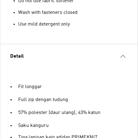
Do not use fabric softener
Wash with fasteners closed
Use mild detergent only
Detail
Fit longgar
Full zip dengan tudung
57% poliester (daur ulang), 43% katun
Saku kanguru
Tiga lapisan kain adidas PRIMEKNIT