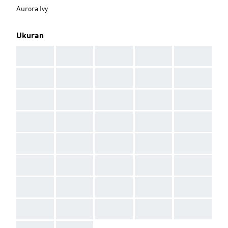
Aurora Ivy
Ukuran
AAA
AAA
AAA
AAA
AAA
AAA
AAA
AAA
AAA
AAA
AAA
AAA
AAA
AAA
AAA
AAA
AAA
AAA
AAA
AAA
AAA
AAA
AAA
AAA
AAA
AAA
AAA
AAA
AAA
AAA
AAA
AAA
AAA
AAA
AAA
AAA
AAA
AAA
AAA
AAA