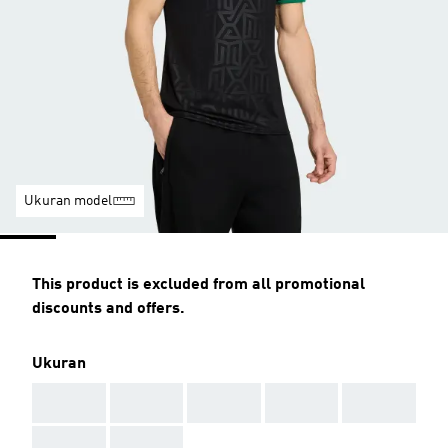
Ukuran model
This product is excluded from all promotional
discounts and offers.
Ukuran
AAA
AAA
AAA
AAA
AAA
AAA
AAA