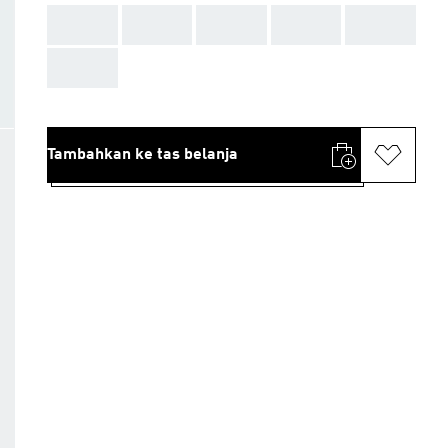
AAA
AAA
AAA
AAA
AAA
AAA
Tambahkan ke tas belanja