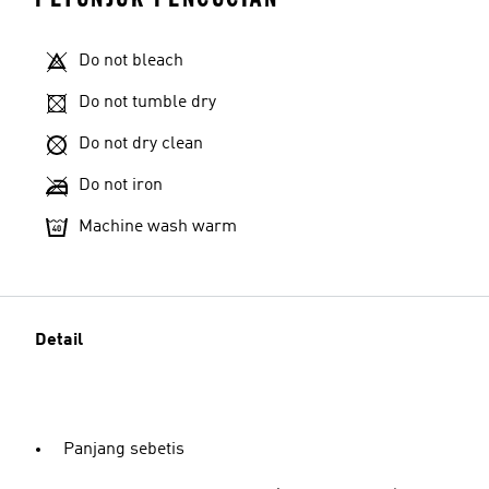
Do not bleach
Do not tumble dry
Do not dry clean
Do not iron
Machine wash warm
Detail
Panjang sebetis