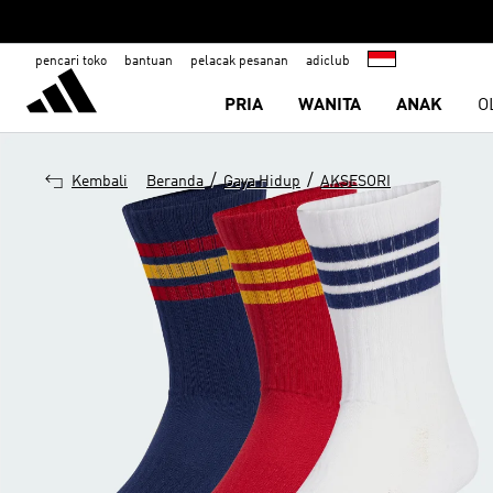
pencari toko
bantuan
pelacak pesanan
adiclub
PRIA
WANITA
ANAK
O
/
/
Kembali
Beranda
Gaya Hidup
AKSESORI