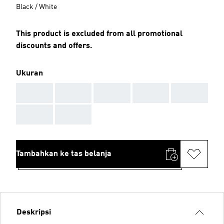
Black / White
This product is excluded from all promotional
discounts and offers.
Ukuran
AAA
AAA
AAA
AAA
AAA
AAA
AAA
Tambahkan ke tas belanja
Deskripsi