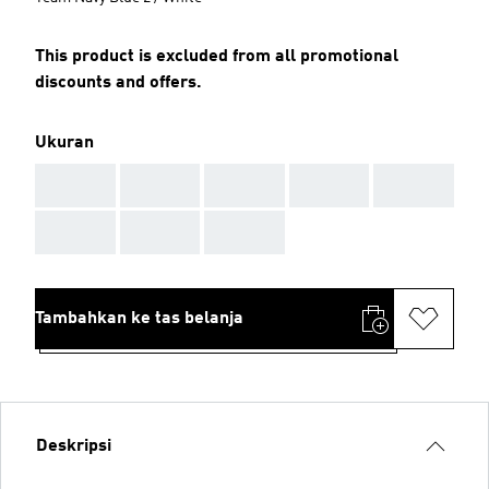
This product is excluded from all promotional
discounts and offers.
Ukuran
AAA
AAA
AAA
AAA
AAA
AAA
AAA
AAA
Tambahkan ke tas belanja
Deskripsi