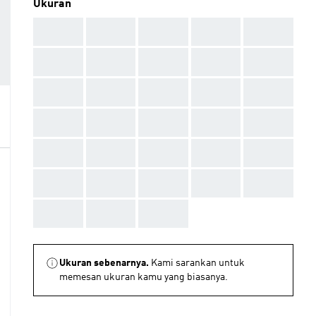
Ukuran
AAA
AAA
AAA
AAA
AAA
AAA
AAA
AAA
AAA
AAA
AAA
AAA
AAA
AAA
AAA
AAA
AAA
AAA
AAA
AAA
AAA
AAA
AAA
AAA
AAA
AAA
AAA
AAA
AAA
AAA
AAA
AAA
AAA
Ukuran sebenarnya.
Kami sarankan untuk
memesan ukuran kamu yang biasanya.