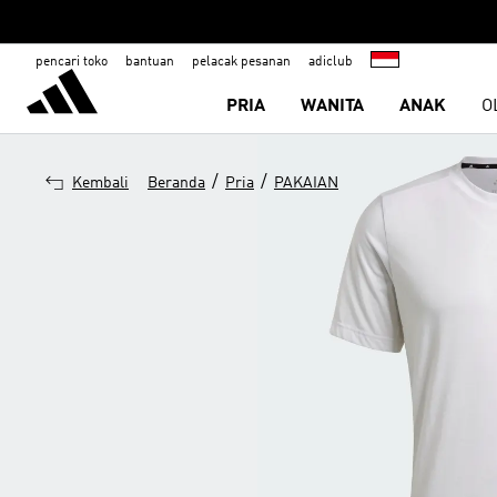
pencari toko
bantuan
pelacak pesanan
adiclub
PRIA
WANITA
ANAK
O
/
/
Kembali
Beranda
Pria
PAKAIAN