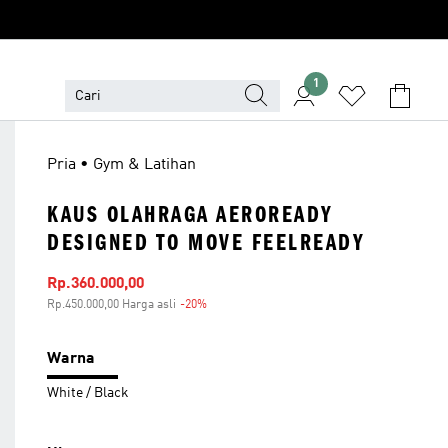
1
Pria • Gym & Latihan
KAUS OLAHRAGA AEROREADY
DESIGNED TO MOVE FEELREADY
Harga penjualan
Rp.360.000,00
Rp.450.000,00 Harga asli
-20%
Diskon
Warna
White / Black