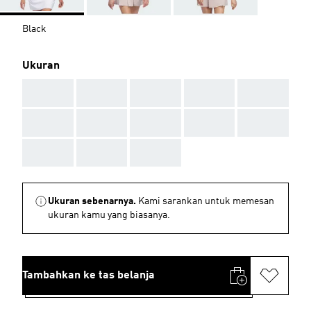
Black
Ukuran
AAA
AAA
AAA
AAA
AAA
AAA
AAA
AAA
AAA
AAA
AAA
AAA
AAA
Ukuran sebenarnya.
Kami sarankan untuk memesan
ukuran kamu yang biasanya.
Tambahkan ke tas belanja