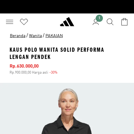
1
/
/
Beranda
Wanita
PAKAIAN
KAUS POLO WANITA SOLID PERFORMA
LENGAN PENDEK
Harga penjualan
Rp.630.000,00
Rp.900.000,00 Harga asli
-30%
Diskon