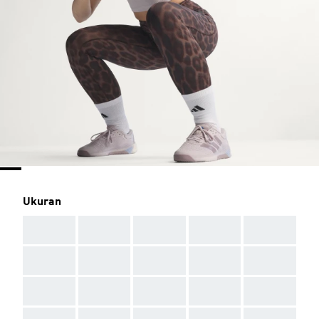
Ukuran
AAA
AAA
AAA
AAA
AAA
AAA
AAA
AAA
AAA
AAA
AAA
AAA
AAA
AAA
AAA