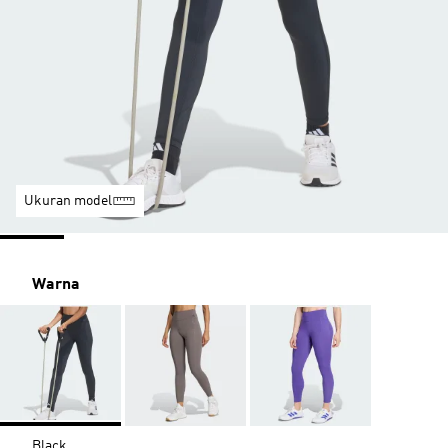
Ukuran model
Warna
Black