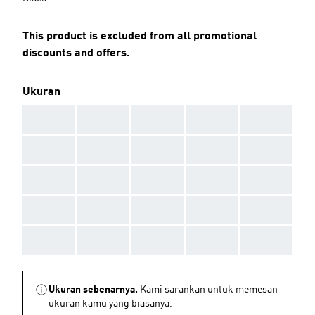
This product is excluded from all promotional
discounts and offers.
Ukuran
AAA
AAA
AAA
AAA
AAA
AAA
AAA
AAA
AAA
AAA
AAA
AAA
AAA
AAA
AAA
AAA
AAA
AAA
AAA
AAA
AAA
AAA
AAA
AAA
AAA
Ukuran sebenarnya.
Kami sarankan untuk memesan
ukuran kamu yang biasanya.