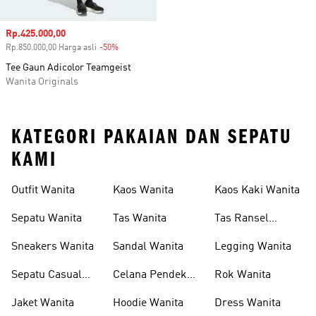
Harga penjualan
Rp.425.000,00
Rp.850.000,00 Harga asli
-50%
Diskon
Tee Gaun Adicolor Teamgeist
Wanita Originals
KATEGORI PAKAIAN DAN SEPATU
KAMI
Outfit Wanita
Kaos Wanita
Kaos Kaki Wanita
Sepatu Wanita
Tas Wanita
Tas Ransel
Wanita
Sneakers Wanita
Sandal Wanita
Legging Wanita
Sepatu Casual
Celana Pendek
Rok Wanita
Wanita
Wanita
Jaket Wanita
Hoodie Wanita
Dress Wanita