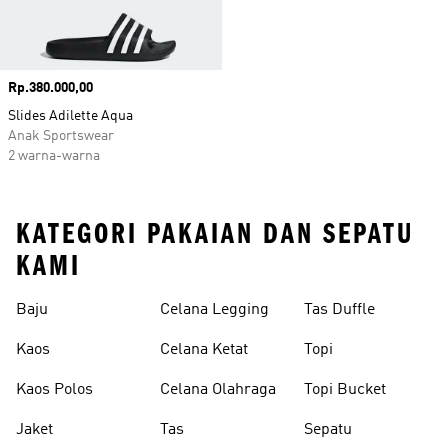
Harga
Rp.380.000,00
Slides Adilette Aqua
Anak Sportswear
2 warna-warna
KATEGORI PAKAIAN DAN SEPATU
KAMI
Baju
Celana Legging
Tas Duffle
Kaos
Celana Ketat
Topi
Kaos Polos
Celana Olahraga
Topi Bucket
Jaket
Tas
Sepatu