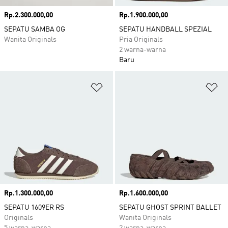
Harga
Rp.2.300.000,00
Harga
Rp.1.900.000,00
SEPATU SAMBA OG
SEPATU HANDBALL SPEZIAL
Wanita Originals
Pria Originals
2 warna-warna
Baru
Tambahkan ke Wishlist
Ta
Harga
Rp.1.300.000,00
Harga
Rp.1.600.000,00
SEPATU 1609ER RS
SEPATU GHOST SPRINT BALLET
Originals
Wanita Originals