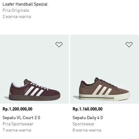
Loafer Handball Spezial
Pria Originals
2 warna-warna
Tambahkan ke Wishlist
Ta
Harga
Rp.1.200.000,00
Harga
Rp.1.160.000,00
Sepatu VL Court 2.0
Sepatu Daily 4.0
Pria Sportswear
Sportswear
7 warna-warna
8 warna-warna