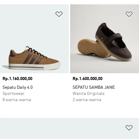
Tambahkan ke Wishlist
Ta
Harga
Rp.1.160.000,00
Harga
Rp.1.600.000,00
Sepatu Daily 4.0
SEPATU SAMBA JANE
Sportswear
Wanita Originals
8 warna-warna
2 warna-warna
Ta