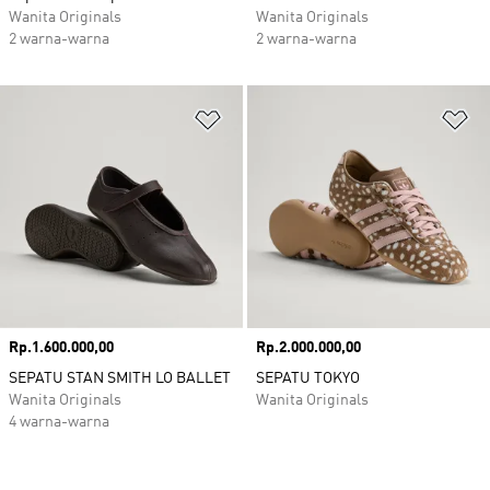
Wanita Originals
Wanita Originals
2 warna-warna
2 warna-warna
Tambahkan ke Wishlist
Ta
Harga
Rp.1.600.000,00
Harga
Rp.2.000.000,00
SEPATU STAN SMITH LO BALLET
SEPATU TOKYO
Wanita Originals
Wanita Originals
4 warna-warna