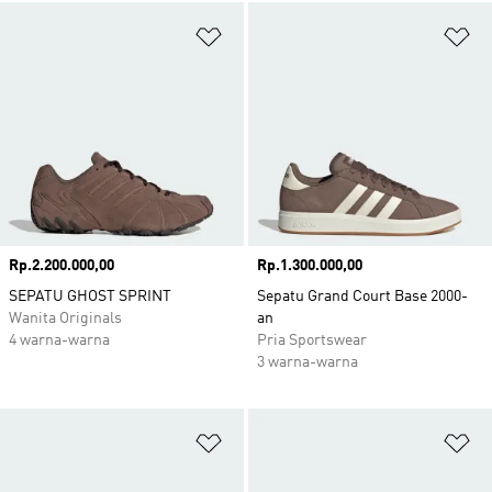
Tambahkan ke Wishlist
Ta
Harga
Rp.2.200.000,00
Harga
Rp.1.300.000,00
SEPATU GHOST SPRINT
Sepatu Grand Court Base 2000-
Wanita Originals
an
4 warna-warna
Pria Sportswear
3 warna-warna
Tambahkan ke Wishlist
Ta