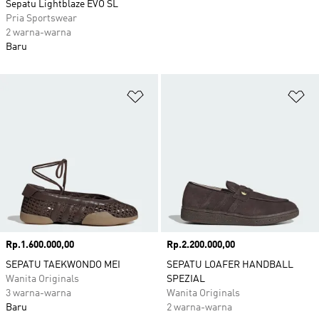
Sepatu Lightblaze EVO SL
Pria Sportswear
2 warna-warna
Baru
Tambahkan ke Wishlist
Ta
Harga
Rp.1.600.000,00
Harga
Rp.2.200.000,00
SEPATU TAEKWONDO MEI
SEPATU LOAFER HANDBALL
Wanita Originals
SPEZIAL
3 warna-warna
Wanita Originals
Baru
2 warna-warna