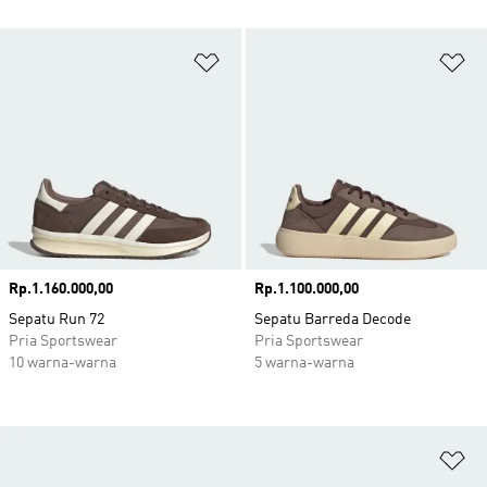
Tambahkan ke Wishlist
Ta
Harga
Rp.1.160.000,00
Harga
Rp.1.100.000,00
Sepatu Run 72
Sepatu Barreda Decode
Pria Sportswear
Pria Sportswear
10 warna-warna
5 warna-warna
Ta