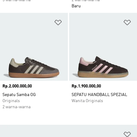
5 warna-warna
2 warna-warna
Baru
Tambahkan ke Wishlist
Ta
Harga
Rp.2.000.000,00
Harga
Rp.1.900.000,00
Sepatu Samba OG
SEPATU HANDBALL SPEZIAL
Originals
Wanita Originals
2 warna-warna
Ta