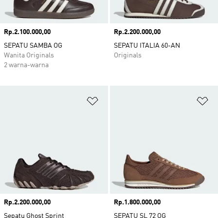
Harga
Rp.2.100.000,00
Harga
Rp.2.200.000,00
SEPATU SAMBA OG
SEPATU ITALIA 60-AN
Wanita Originals
Originals
2 warna-warna
Tambahkan ke Wishlist
Ta
Harga
Rp.2.200.000,00
Harga
Rp.1.800.000,00
Sepatu Ghost Sprint
SEPATU SL 72 OG