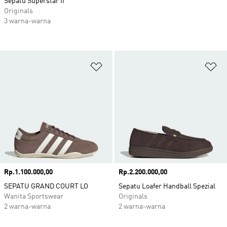
Sepatu Superstar II
Originals
3 warna-warna
Tambahkan ke Wishlist
Ta
Harga
Rp.1.100.000,00
Harga
Rp.2.200.000,00
SEPATU GRAND COURT LO
Sepatu Loafer Handball Spezial
Wanita Sportswear
Originals
2 warna-warna
2 warna-warna