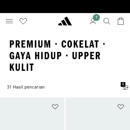
1
PREMIUM · COKELAT ·
GAYA HIDUP · UPPER
KULIT
4
31 Hasil pencarian
Tambahkan ke Wishlist
Ta