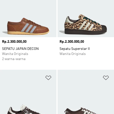
Harga
Rp.2.300.000,00
Harga
Rp.2.300.000,00
SEPATU JAPAN DECON
Sepatu Superstar II
Wanita Originals
Wanita Originals
2 warna-warna
Tambahkan ke Wishlist
Ta