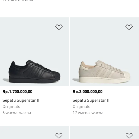
Tambahkan ke Wishlist
Ta
Harga
Rp.1.700.000,00
Harga
Rp.2.000.000,00
Sepatu Superstar II
Sepatu Superstar II
Originals
Originals
6 warna-warna
17 warna-warna
Tambahkan ke Wishlist
Ta