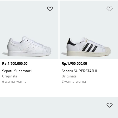
Tambahkan ke Wishlist
Ta
Harga
Rp.1.700.000,00
Harga
Rp.1.900.000,00
Sepatu Superstar II
Sepatu SUPERSTAR II
Originals
Originals
6 warna-warna
2 warna-warna
Ta