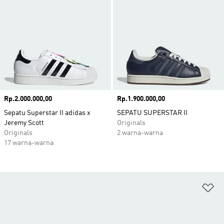
Harga
Rp.2.000.000,00
Harga
Rp.1.900.000,00
Sepatu Superstar II adidas x
SEPATU SUPERSTAR II
Jeremy Scott
Originals
Originals
2 warna-warna
17 warna-warna
Ta