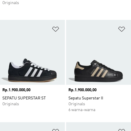
Originals
Tambahkan ke Wishlist
Ta
Harga
Rp.1.900.000,00
Harga
Rp.1.900.000,00
SEPATU SUPERSTAR ST
Sepatu Superstar II
Originals
Originals
6 warna-warna
Tambahkan ke Wishlist
Ta