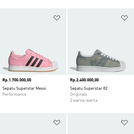
Tambahkan ke Wishlist
Ta
Harga
Rp.1.700.000,00
Harga
Rp.2.400.000,00
Sepatu Superstar Messi
Sepatu Superstar 82
Performance
Originals
2 warna-warna
Tambahkan ke Wishlist
Ta