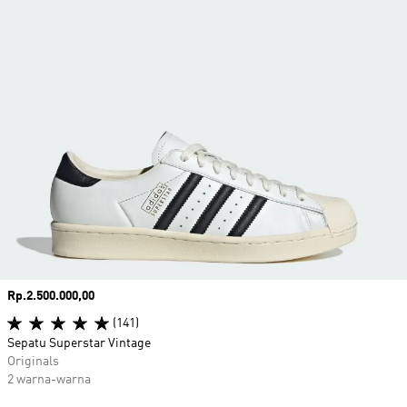
Harga
Rp.2.500.000,00
(141)
Sepatu Superstar Vintage
Originals
2 warna-warna