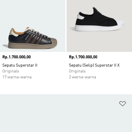
Harga
Rp.1.700.000,00
Harga
Rp.1.700.000,00
Sepatu Superstar II
Sepatu (Selip) Superstar II X
Originals
Originals
17 warna-warna
2 warna-warna
Ta