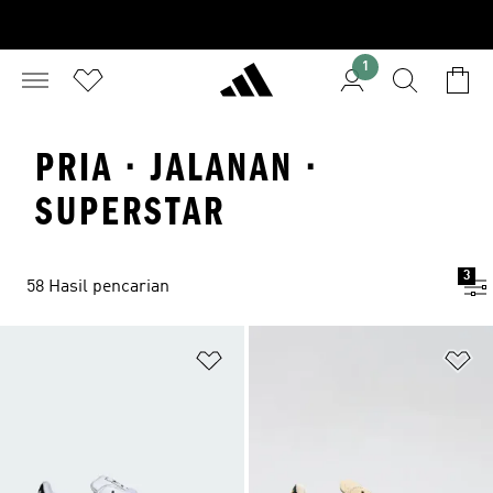
1
PRIA · JALANAN ·
SUPERSTAR
3
58 Hasil pencarian
Tambahkan ke Wishlist
Ta