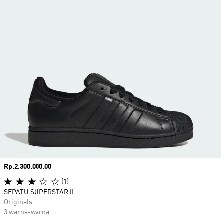
Harga
Rp.2.300.000,00
(1)
SEPATU SUPERSTAR II
Originals
3 warna-warna