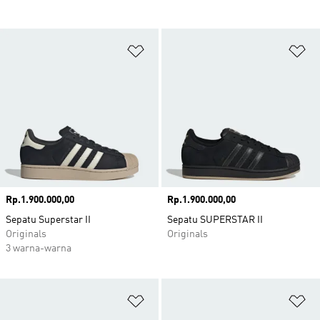
Tambahkan ke Wishlist
Ta
Harga
Rp.1.900.000,00
Harga
Rp.1.900.000,00
Sepatu Superstar II
Sepatu SUPERSTAR II
Originals
Originals
3 warna-warna
Tambahkan ke Wishlist
Ta