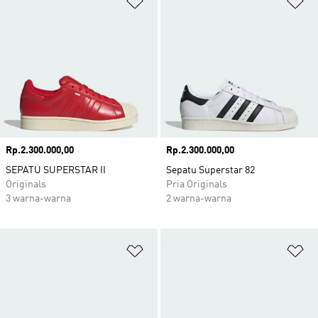
Harga
Rp.2.300.000,00
Harga
Rp.2.300.000,00
SEPATU SUPERSTAR II
Sepatu Superstar 82
Originals
Pria Originals
3 warna-warna
2 warna-warna
Tambahkan ke Wishlist
Ta