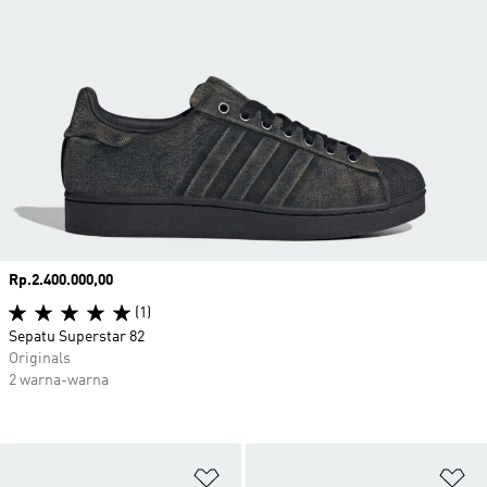
Harga
Rp.2.400.000,00
(1)
Sepatu Superstar 82
Originals
2 warna-warna
Tambahkan ke Wishlist
Ta