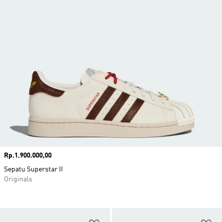
Harga
Rp.1.900.000,00
Sepatu Superstar II
Originals
Tambahkan ke Wishlist
Ta