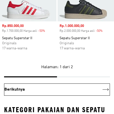
Harga penjualan
Rp.850.000,00
Harga penjualan
Rp.1.000.000,00
Rp.1.700.000,00 Harga asli
-50%
Diskon
Rp.2.000.000,00 Harga asli
-50%
Diskon
Sepatu Superstar II
Sepatu Superstar II
Originals
Originals
17 warna-warna
17 warna-warna
Halaman: 1 dari 2
Berikutnya
KATEGORI PAKAIAN DAN SEPATU