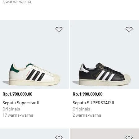
3 warna-warna
Tambahkan ke Wishlist
Ta
Harga
Rp.1.700.000,00
Harga
Rp.1.900.000,00
Sepatu Superstar II
Sepatu SUPERSTAR II
Originals
Originals
17 warna-warna
2 warna-warna
Tambahkan ke Wishlist
Ta