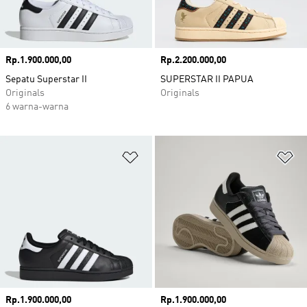
Harga
Rp.1.900.000,00
Harga
Rp.2.200.000,00
Sepatu Superstar II
SUPERSTAR II PAPUA
Originals
Originals
6 warna-warna
Tambahkan ke Wishlist
Ta
Harga
Rp.1.900.000,00
Harga
Rp.1.900.000,00