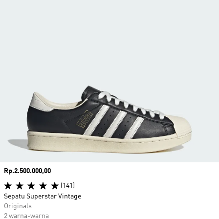
Harga
Rp.2.500.000,00
(141)
Sepatu Superstar Vintage
Originals
2 warna-warna