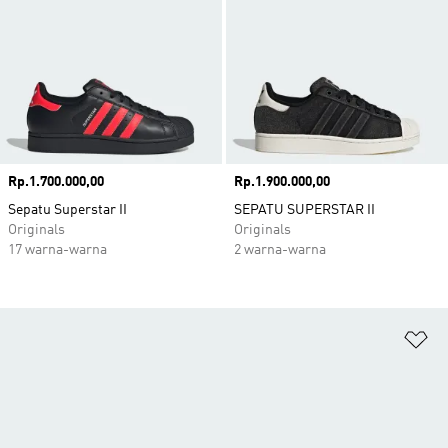
Harga
Rp.1.700.000,00
Harga
Rp.1.900.000,00
Sepatu Superstar II
SEPATU SUPERSTAR II
Originals
Originals
17 warna-warna
2 warna-warna
Ta