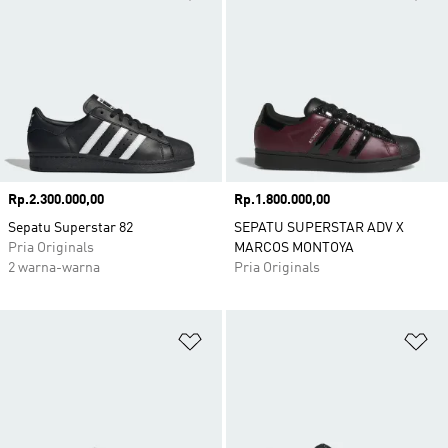
Harga
Rp.2.300.000,00
Harga
Rp.1.800.000,00
Sepatu Superstar 82
SEPATU SUPERSTAR ADV X
Pria Originals
MARCOS MONTOYA
2 warna-warna
Pria Originals
Tambahkan ke Wishlist
Ta