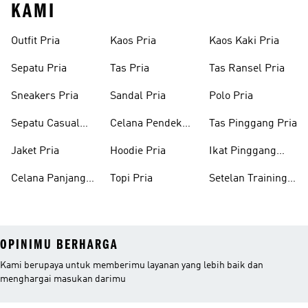
KAMI
Outfit Pria
Kaos Pria
Kaos Kaki Pria
Sepatu Pria
Tas Pria
Tas Ransel Pria
Sneakers Pria
Sandal Pria
Polo Pria
Sepatu Casual
Celana Pendek
Tas Pinggang Pria
Pria
Pria
Jaket Pria
Hoodie Pria
Ikat Pinggang
Pria
Celana Panjang
Topi Pria
Setelan Training
Pria
Pria
OPINIMU BERHARGA
Kami berupaya untuk memberimu layanan yang lebih baik dan
menghargai masukan darimu