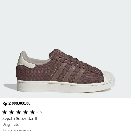
Harga
Rp.2.000.000,00
(86)
Sepatu Superstar II
Originals
17 warna-warna