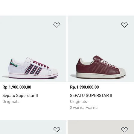
Tambahkan ke Wishlist
Ta
Harga
Rp.1.900.000,00
Harga
Rp.1.900.000,00
Sepatu Superstar II
SEPATU SUPERSTAR II
Originals
Originals
2 warna-warna
Tambahkan ke Wishlist
Ta