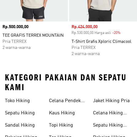
Harga
Rp.500.000,00
Harga penjualan
Rp.424.000,00
Rp.530.000,00 Harga asli
-20%
Diskon
TEE GRAFIS TERREX MOUNTAIN
Pria TERREX
T-Shirt Grafis Xploric Climacool
2 warna-warna
Pria TERREX
2 warna-warna
KATEGORI PAKAIAN DAN SEPATU
KAMI
Toko Hiking
Celana Pendek
Jaket Hiking Pria
Hiking
Sepatu Hiking
Kaus Hiking
Celana Hiking
Pria
Sandal Hiking
Topi Hiking
Sepatu Hiking
Wanita