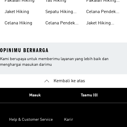
Pakaian Hiking
Tas Hiking
Pakaian Hiking
Wanita
Jaket Hiking
Sepatu Hiking
Celana Pendek
Pria
Hiking Wanita
Celana Hiking
Celana Pendek
Jaket Hiking
Hiking Pria
Wanita
OPINIMU BERHARGA
Kami berupaya untuk memberimu layanan yang lebih baik dan
menghargai masukan darimu
Kembali ke atas
Masuk
Tasmu (0)
Help & Customer Service
Karir