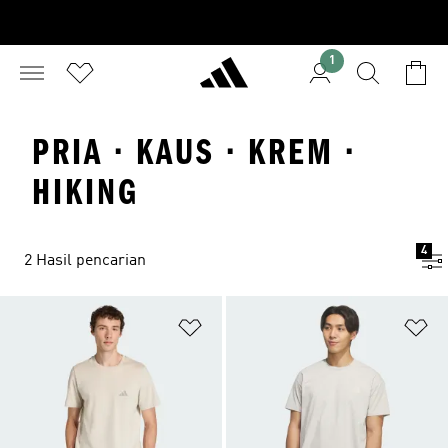
1
PRIA · KAUS · KREM ·
HIKING
4
2 Hasil pencarian
Tambahkan ke Wishlist
Ta