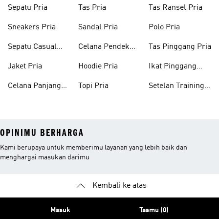
Sepatu Pria
Tas Pria
Tas Ransel Pria
Sneakers Pria
Sandal Pria
Polo Pria
Sepatu Casual
Celana Pendek
Tas Pinggang Pria
Pria
Pria
Jaket Pria
Hoodie Pria
Ikat Pinggang
Pria
Celana Panjang
Topi Pria
Setelan Training
Pria
Pria
OPINIMU BERHARGA
Kami berupaya untuk memberimu layanan yang lebih baik dan
menghargai masukan darimu
Kembali ke atas
Masuk
Tasmu (0)