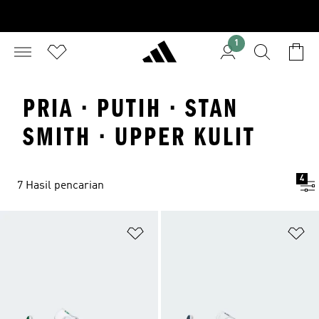
1
PRIA · PUTIH · STAN
SMITH · UPPER KULIT
4
7 Hasil pencarian
Tambahkan ke Wishlist
Ta