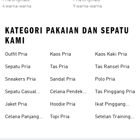
Pria Originals
Pria Originals
4 warna-warna
9 warna-warna
KATEGORI PAKAIAN DAN SEPATU
KAMI
Outfit Pria
Kaos Pria
Kaos Kaki Pria
Sepatu Pria
Tas Pria
Tas Ransel Pria
Sneakers Pria
Sandal Pria
Polo Pria
Sepatu Casual
Celana Pendek
Tas Pinggang Pria
Pria
Pria
Jaket Pria
Hoodie Pria
Ikat Pinggang
Pria
Celana Panjang
Topi Pria
Setelan Training
Pria
Pria