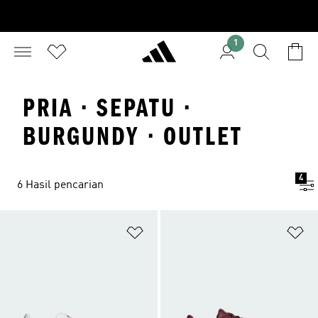
1
PRIA · SEPATU ·
BURGUNDY · OUTLET
4
6 Hasil pencarian
Tambahkan ke Wishlist
Ta