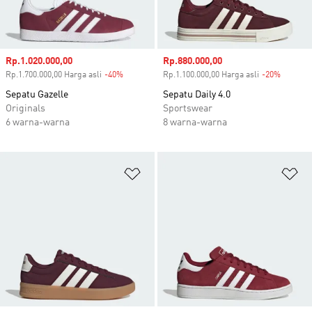
Harga penjualan
Rp.1.020.000,00
Harga penjualan
Rp.880.000,00
Rp.1.700.000,00 Harga asli
-40%
Diskon
Rp.1.100.000,00 Harga asli
-20%
Diskon
Sepatu Gazelle
Sepatu Daily 4.0
Originals
Sportswear
6 warna-warna
8 warna-warna
Tambahkan ke Wishlist
Ta