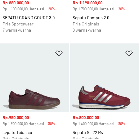
Harga penjualan
Rp.880.000,00
Harga penjualan
Rp.1.190.000,00
Rp.1.100.000,00 Harga asli
-20%
Diskon
Rp.1.700.000,00 Harga asli
-30%
Diskon
SEPATU GRAND COURT 3.0
Sepatu Campus 2.0
Pria Sportswear
Pria Originals
7 warna-warna
3 warna-warna
Tambahkan ke Wishlist
Ta
Harga penjualan
Rp.950.000,00
Harga penjualan
Rp.800.000,00
Rp.1.900.000,00 Harga asli
-50%
Diskon
Rp.1.600.000,00 Harga asli
-50%
Diskon
sepatu Tobacco
Sepatu SL 72 Rs