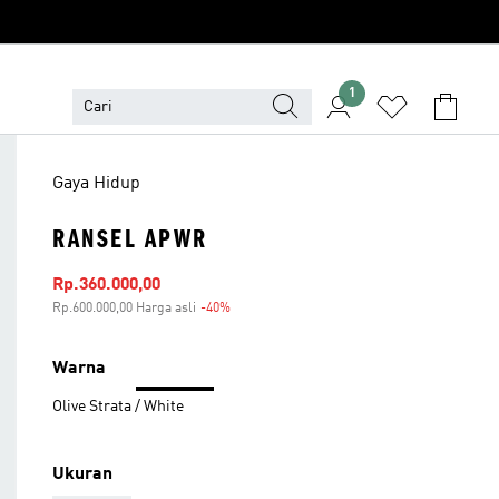
1
Gaya Hidup
RANSEL APWR
Harga penjualan
Rp.360.000,00
Rp.600.000,00 Harga asli
-40%
Diskon
Warna
Olive Strata / White
Ukuran