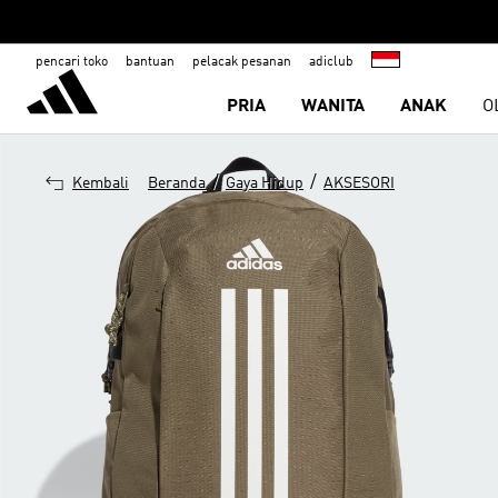
pencari toko
bantuan
pelacak pesanan
adiclub
PRIA
WANITA
ANAK
O
/
/
Kembali
Beranda
Gaya Hidup
AKSESORI