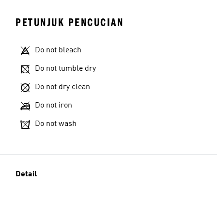
PETUNJUK PENCUCIAN
Do not bleach
Do not tumble dry
Do not dry clean
Do not iron
Do not wash
Detail