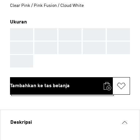
Clear Pink / Pink Fusion / Cloud White
Ukuran
AAA
AAA
AAA
AAA
AAA
AAA
AAA
AAA
AAA
AAA
AAA
Tambahkan ke tas belanja
Deskripsi