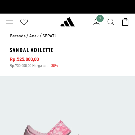
1
/
/
Beranda
Anak
SEPATU
SANDAL ADILETTE
Harga penjualan
Rp.525.000,00
Rp.750.000,00 Harga asli
-30%
Diskon