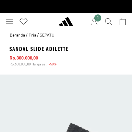
1
/
/
Beranda
Pria
SEPATU
SANDAL SLIDE ADILETTE
Harga penjualan
Rp.300.000,00
Rp.600.000,00 Harga asli
-50%
Diskon