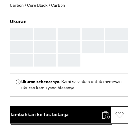
Carbon / Core Black / Carbon
Ukuran
AAA
AAA
AAA
AAA
AAA
AAA
AAA
AAA
AAA
AAA
AAA
AAA
AAA
Ukuran sebenarnya.
Kami sarankan untuk memesan
ukuran kamu yang biasanya.
Tambahkan ke tas belanja